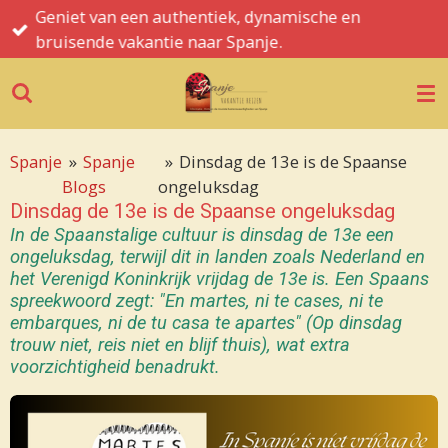
Geniet van een authentiek, dynamische en
Ga
bruisende vakantie naar Spanje.
direct
naar
de
hoofdinhoud
Spanje
»
Spanje
»
Dinsdag de 13e is de Spaanse
Blogs
ongeluksdag
Dinsdag de 13e is de Spaanse ongeluksdag
In de Spaanstalige cultuur is dinsdag de 13e een
ongeluksdag, terwijl dit in landen zoals Nederland en
het Verenigd Koninkrijk vrijdag de 13e is.
Een Spaans
spreekwoord zegt: "En martes, ni te cases, ni te
embarques, ni de tu casa te apartes" (Op dinsdag
trouw niet, reis niet en blijf thuis), wat extra
voorzichtigheid benadrukt.