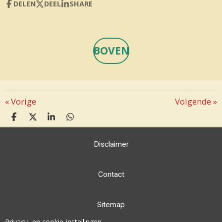
DELEN
DEEL
SHARE
BOVEN
«
Vorige
Volgende
»
D
D
S
D
E
E
H
E
L
E
A
L
Disclaimer
E
L
R
E
N
E
N
Contact
Sitemap
Privacy- en cookie-instellingen