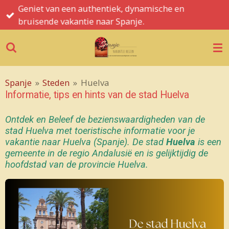
Geniet van een authentiek, dynamische en
Ga
bruisende vakantie naar Spanje.
direct
naar
de
hoofdinhoud
Spanje
»
Steden
»
Huelva
Informatie, tips en hints van de stad Huelva
Ontdek en Beleef de bezienswaardigheden van de
stad Huelva met toeristische informatie voor je
vakantie naar Huelva (Spanje).
De stad
Huelva
is een
gemeente
in
de regio
Andalusië
en is gelijktijdig de
hoofdstad van de provincie Huelva.