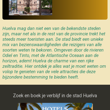
Huelva mag dan niet een van de bekendste steden
zijn, maar net als in de rest van de provincie trekt het
steeds meer toeristen aan. De stad biedt een unieke
mix van bezienswaardigheden die reizigers van alle
soorten weten te bekoren. Omgeven door de rivieren
Odiel en Tinto, met de Atlantische Oceaan aan de
horizon, ademt Huelva de charme van een rijke
zeiltraditie. Hier ontdek je alles wat je moet weten om
volop te genieten van de vele attracties die deze
bijzondere bestemming te bieden heeft.
Zoek en boek je verblijf in de stad Huelva