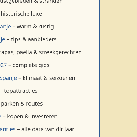
ustgebieden & stranden
historische luxe
anje
– warm & rustig
je
– tips & aanbieders
tapas, paella & streekgerechten
027
– complete gids
 Spanje
– klimaat & seizoenen
– topattracties
 parken & routes
e
– kopen & investeren
anties
– alle data van dit jaar