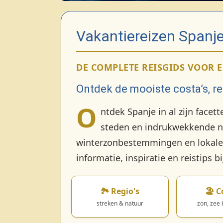
Vakantiereizen Spanje 
DE COMPLETE REISGIDS VOOR E
Ontdek de mooiste costa’s, r
O
ntdek Spanje in al zijn facet
steden en indrukwekkende na
winterzonbestemmingen en lokale s
informatie, inspiratie en reistips 
🏞️ Regio's
🏖️ C
streken & natuur
zon, zee