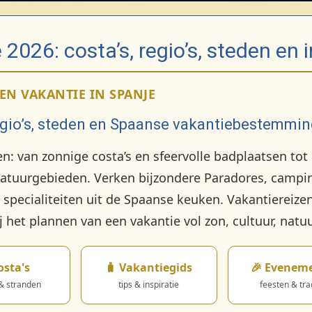
2026: costa’s, regio’s, steden en i
EN VAKANTIE IN SPANJE
egio’s, steden en Spaanse vakantiebestemmi
ten: van zonnige costa’s en sfeervolle badplaatsen tot
tuurgebieden. Verken bijzondere Paradores, campin
pecialiteiten uit de Spaanse keuken. Vakantiereizen
bij het plannen van een vakantie vol zon, cultuur, nat
osta's
🧳 Vakantiegids
🎉 Evenem
 & stranden
tips & inspiratie
feesten & tra