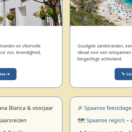
tranden en sfeervolle
Goudgele zandstranden, een 
oor zon, levendigheid,
Ideaal voor een ontspannen s
bergachtige achterland.
ties ➔
🦩 Co
na Blanca & voorjaar
🎉
Spaanse feestdage
jaarsreizen
🗺️
Spaanse regio’s
– 