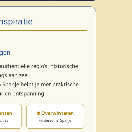
nspiratie
ngen
 authentieke regio’s, historische
gs aan zee,
 Spanje helpt je met praktische
uur en ontspanning.
enten
❄️ Overwinteren
dities
winterzon in Spanje