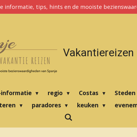
e informatie, tips, hints en de mooiste bezienswaa
Vakantiereizen
-informatie
regio
Costas
Steden
nteren
paradores
keuken
evene