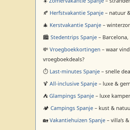
☀️
Zomervakantie Spanje
– stranden
🍂
Herfstvakantie Spanje
– natuur &
🎄
Kerstvakantie Spanje
– winterzo
🏙️
Stedentrips Spanje
– Barcelona,
💸
Vroegboekkortingen
– waar vind
vroegboekdeals?
⏱️
Last-minutes Spanje
– snelle dea
🍹
All-inclusive Spanje
– luxe & ge
⛺
Glampings Spanje
– luxe kampe
🏕️
Campings Spanje
– kust & natuu
🏡
Vakantiehuizen Spanje
– villa’s &