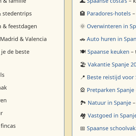
 & familie
🌊
Spaanse costa’s
– k
 stedentrips
🏨
Paradores-hotels
– 
n & feestdagen
🌞
Overwinteren in Sp
 Madrid & Valencia
🚗
Auto huren in Span
 je de beste
🍽️
Spaanse keuken
– 
🏖️
Vakantie Spanje 2
ls
📍
Beste reistijd voor
mak
🎡
Pretparken Spanje
ren
🏞️
Natuur in Spanje
–
r
🏘️
Vastgoed in Spanj
 fincas
📅
Spaanse schoolvak