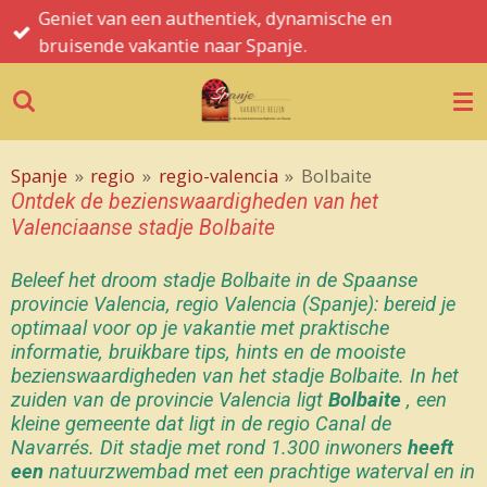
Spanje informatie, tips, hints en de mooiste
Ga
bezienswaardigheden
direct
naar
de
hoofdinhoud
Spanje
»
regio
»
regio-valencia
»
Bolbaite
Ontdek de bezienswaardigheden van het
Valenciaanse stadje Bolbaite
Beleef het droom stadje Bolbaite in de Spaanse
provincie Valencia, regio Valencia (Spanje): bereid je
optimaal voor op je vakantie met praktische
informatie, bruikbare tips, hints en de mooiste
bezienswaardigheden van het stadje Bolbaite.
In het
zuiden van de provincie Valencia ligt
Bolbaite
, een
kleine gemeente dat ligt in de regio Canal de
Navarrés. Dit stadje met rond 1.300 inwoners
heeft
een
natuurzwembad met een prachtige waterval en in