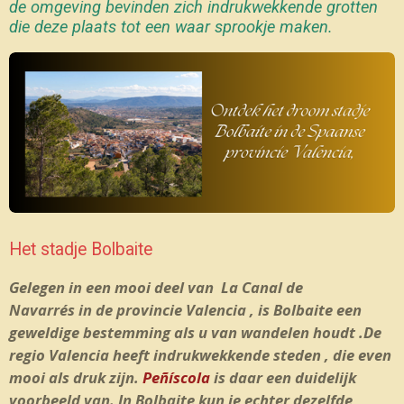
de omgeving bevinden zich indrukwekkende grotten
die deze plaats tot een waar sprookje maken.
Het stadje Bolbaite
Gelegen in een mooi deel van
La Canal de
Navarrés
in
de
provincie
Valencia
, is Bolbaite een
geweldige bestemming als u van
wandelen
houdt .De
regio Valencia heeft indrukwekkende steden , die even
mooi als druk zijn.
Peñíscola
is daar een duidelijk
voorbeeld van. In Bolbaite kun je echter dezelfde