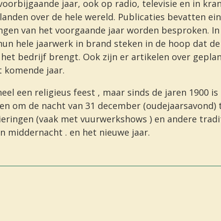
oorbijgaande jaar, ook op radio, televisie en in kra
anden over de hele wereld. Publicaties bevatten ein
ngen van het voorgaande jaar worden besproken. I
un hele jaarwerk in brand steken in de hoop dat de 
het bedrijf brengt. Ook zijn er artikelen over gepl
t komende jaar.
neel een
religieus feest
, maar sinds
de jaren 1900 is
en om de nacht van 31 december
(oudejaarsavond)
t
ieringen (vaak met
vuurwerkshows
) en andere tradi
an
middernacht
. en het nieuwe jaar.