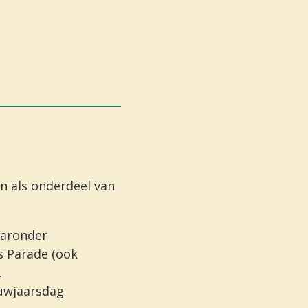
en als onderdeel van
aaronder
s Parade
(ook
.
uwjaarsdag