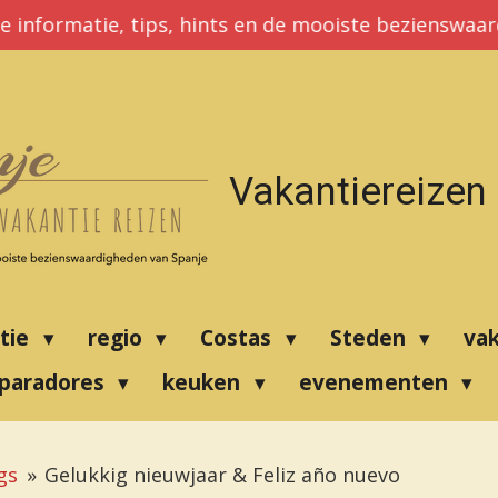
e informatie, tips, hints en de mooiste bezienswaa
Vakantiereizen
atie
regio
Costas
Steden
va
paradores
keuken
evenementen
gs
»
Gelukkig nieuwjaar & Feliz año nuevo