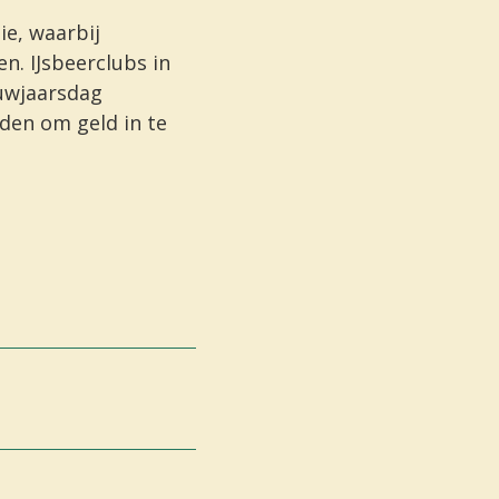
ie, waarbij
en.
IJsbeerclubs
in
uwjaarsdag
den om geld in te