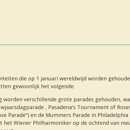
viteiten die op 1 januari wereldwijd worden gehoud
ten gewoonlijk het volgende:
g worden verschillende grote
parades gehouden, w
uwjaarsdagparade
,
Pasadena's
Tournament of Rose
ose Parade") en de
Mummers Parade
in Philadelphia
ft het
Wiener Philharmoniker
op de ochtend van nie