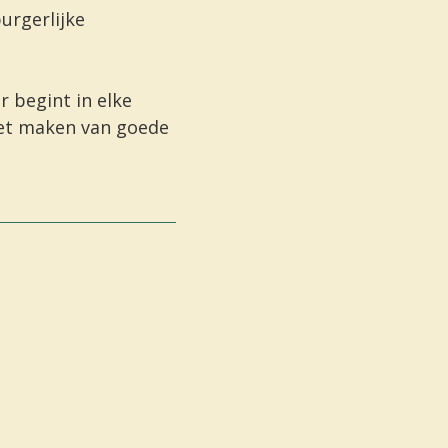
urgerlijke
ar
begint in elke
het maken van
goede
.