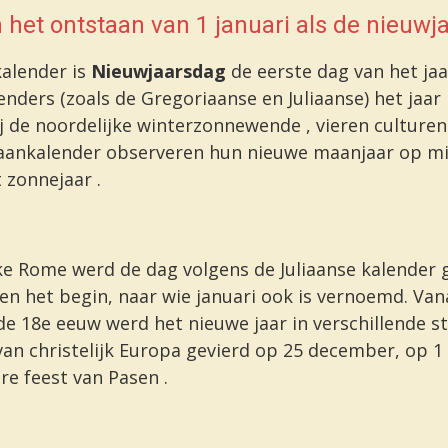
 het ontstaan van 1 januari als de nieuwj
kalender is
Nieuwjaarsdag
de eerste dag van het jaar
enders
(zoals de Gregoriaanse en Juliaanse) het jaar
j de
noordelijke winterzonnewende
, vieren culturen
ankalender
observeren hun
nieuwe maanjaar
op mi
t
zonnejaar
.
ijke Rome werd de dag volgens de
Juliaanse kalender
g
en het begin, naar wie januari ook is vernoemd. Van
e 18e eeuw werd het nieuwe jaar in verschillende st
 van
christelijk Europa
gevierd op 25 december, op 1
e feest
van
Pasen
.