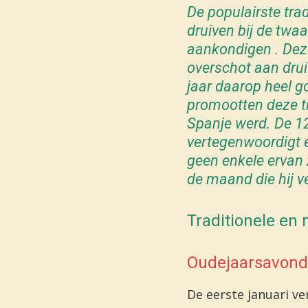
De populairste trad
druiven bij de twa
aankondigen . Deze
overschot aan drui
jaar daarop heel g
promootten deze tra
Spanje werd. De 12
vertegenwoordigt 
geen enkele ervan z
de maand die hij v
Traditionele e
Oudejaarsavond
De eerste januari v