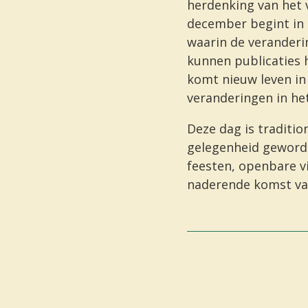
herdenking van het v
december begint in l
waarin de veranderi
kunnen publicaties h
komt nieuw leven in 
veranderingen in he
Deze dag is traditio
gelegenheid geword
feesten, openbare v
naderende komst v