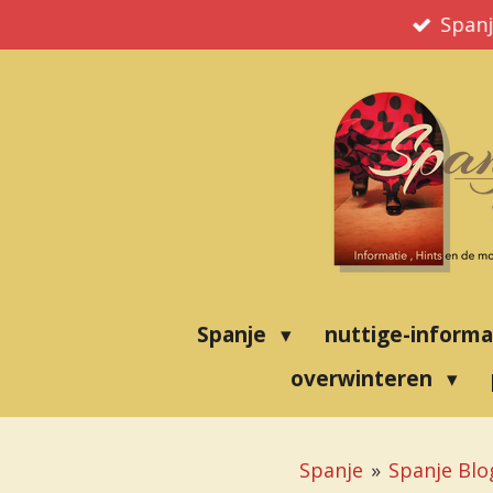
Ga
Spanj
direct
naar
de
hoofdinhoud
Spanje
nuttige-inform
overwinteren
Spanje
»
Spanje Blo