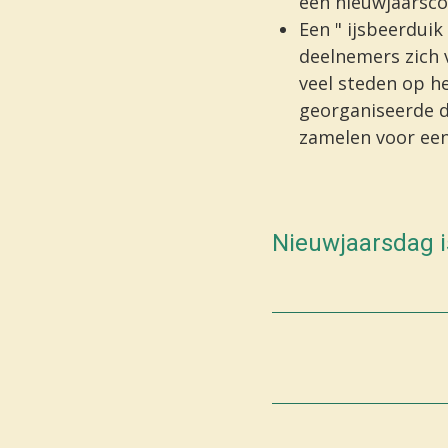
een
nieuwjaarsco
Een "
ijsbeerduik
deelnemers zich 
veel steden
op he
georganiseerde d
zamelen voor ee
Nieuwjaarsdag is