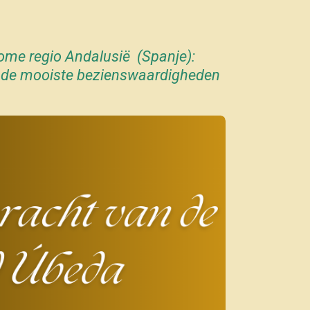
nome regio Andalusië (Spanje):
s en de mooiste bezienswaardigheden