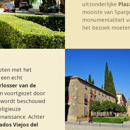
uitzonderlijke
Plaz
mooiste van Spanje
monumentaliteit v
het bezoek moeten
loten met het
 een echt
rlosser van de
en voortgezet door
ie wordt beschouwd
eligieuze
enaissance. Achter
ados Viejos del