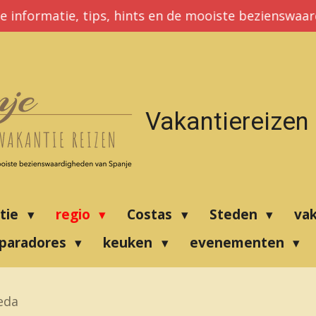
e informatie, tips, hints en de mooiste bezienswaa
Vakantiereizen
atie
regio
Costas
Steden
va
paradores
keuken
evenementen
eda