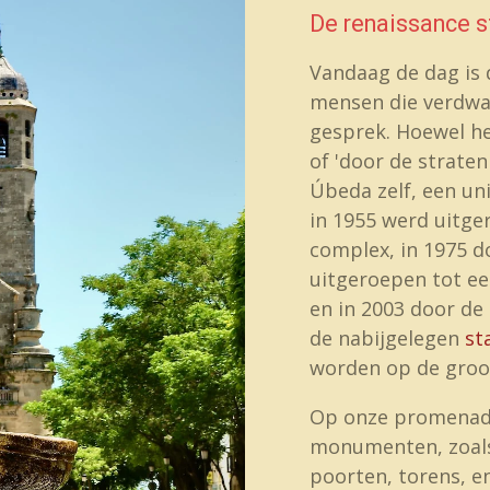
De renaissance 
Vandaag de dag is 
mensen die verdwa
gesprek. Hoewel het
of 'door de straten
Úbeda zelf, een un
in 1955 werd uitger
complex, in 1975 
uitgeroepen tot e
en in 2003 door de
de nabijgelegen
st
worden op de groot
Op onze promenade 
monumenten, zoals 
poorten, torens, en