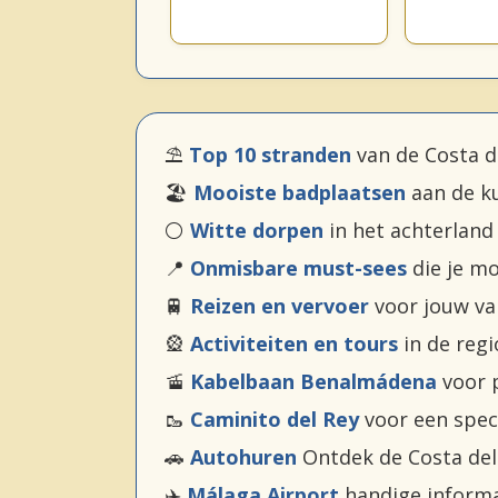
⛱️
Top 10 stranden
van de Costa d
🏖️
Mooiste badplaatsen
aan de k
⚪
Witte dorpen
in het achterland
📍
Onmisbare must-sees
die je m
🚆
Reizen en vervoer
voor jouw va
🎡
Activiteiten en tours
in de regi
🚡
Kabelbaan Benalmádena
voor p
🥾
Caminito del Rey
voor een spec
🚗
Autohuren
Ontdek de Costa del
✈️
Málaga Airport
handige informa