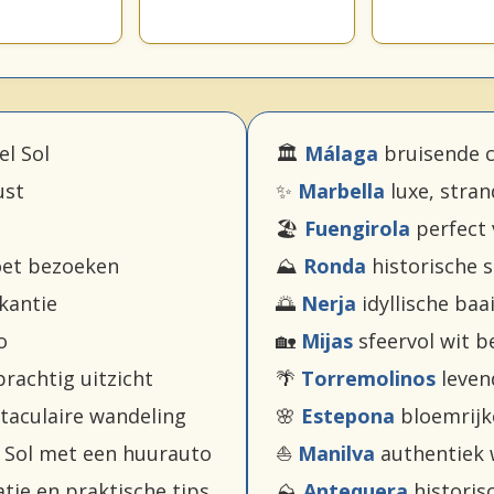
el Sol
🏛️
Málaga
bruisende c
ust
✨
Marbella
luxe, stra
🏖️
Fuengirola
perfect 
oet bezoeken
⛰️
Ronda
historische s
kantie
🌅
Nerja
idyllische ba
o
🏡
Mijas
sfeervol wit b
rachtig uitzicht
🌴
Torremolinos
levend
taculaire wandeling
🌸
Estepona
bloemrijk
 Sol met een huurauto
⛵
Manilva
authentiek 
tie en praktische tips
⛰️
Antequera
historis