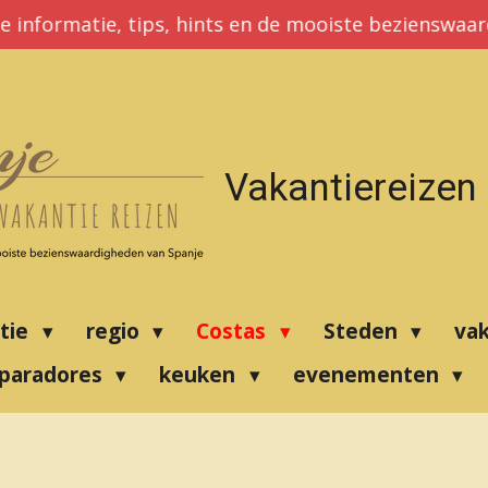
e informatie, tips, hints en de mooiste bezienswaa
Vakantiereizen
atie
regio
Costas
Steden
va
paradores
keuken
evenementen