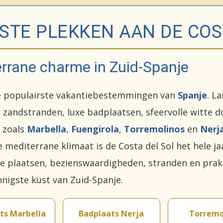
STE PLEKKEN AAN DE COS
errane charme in Zuid-Spanje
e populairste vakantiebestemmingen van
Spanje
. L
 zandstranden, luxe badplaatsen, sfeervolle witte 
 zoals
Marbella
,
Fuengirola
,
Torremolinos
en
Nerj
mediterrane klimaat is de Costa del Sol het hele j
te plaatsen, bezienswaardigheden, stranden en prakt
nnigste kust van Zuid-Spanje.
ts Marbella
Badplaats Nerja
Torremo