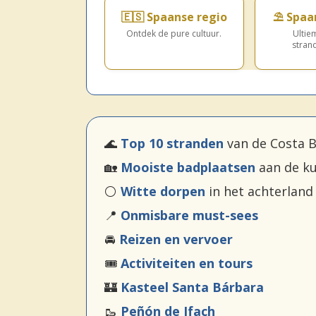
de Costa Blanca.
🇪🇸 Spaanse regio
⛱️ Spaa
Ontdek de pure cultuur.
Ultie
stran
🌊
Top 10 stranden
van de Costa B
🏡
Mooiste badplaatsen
aan de ku
⚪
Witte dorpen
in het achterland
📍
Onmisbare must-sees
🚘
Reizen en vervoer
🎟️
Activiteiten en tours
🏰
Kasteel Santa Bárbara
🥾
Peñón de Ifach