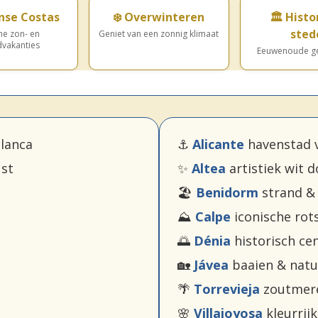
nse Costas
❄️ Overwinteren
🏛️ Histo
sted
me zon- en
Geniet van een zonnig klimaat
dvakanties
Eeuwenoude ge
lanca
⚓
Alicante
havenstad v
st
✨
Altea
artistiek wit 
🏖️
Benidorm
strand &
⛰️
Calpe
iconische rot
🌅
Dénia
historisch ce
🏡
Jávea
baaien & natu
🌴
Torrevieja
zoutmere
🌸
Villajoyosa
kleurrij