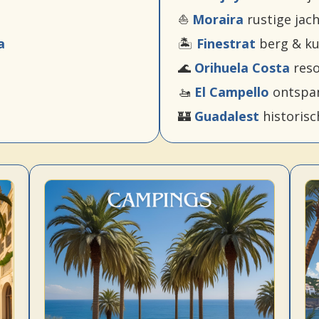
⛵
Moraira
rustige jac
a
🏝️
Finestrat
berg & ku
🌊
Orihuela Costa
reso
🚤
El Campello
ontspan
🏰
Guadalest
historisc