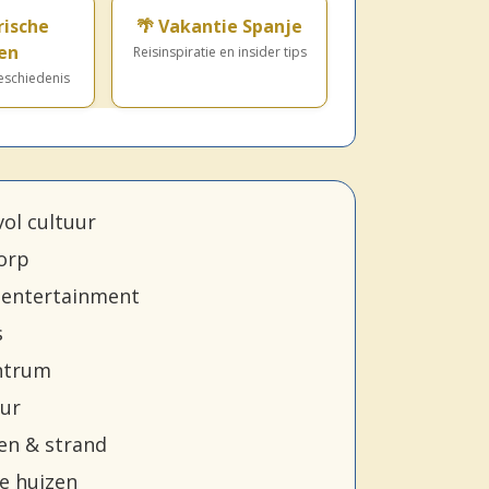
rische
🌴 Vakantie Spanje
en
Reisinspiratie en insider tips
schiedenis
ol cultuur
dorp
 entertainment
s
ntrum
ur
n & strand
ke huizen