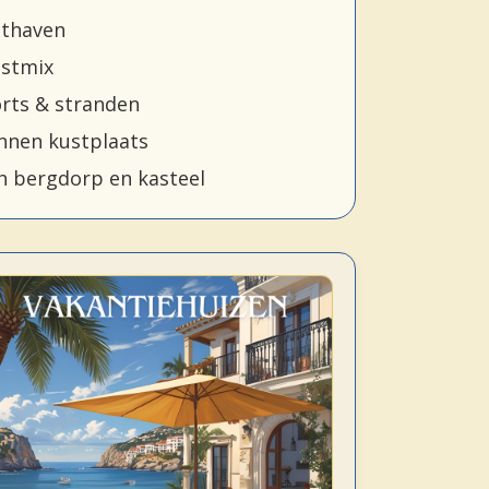
hthaven
stmix
rts & stranden
nen kustplaats
h bergdorp en kasteel