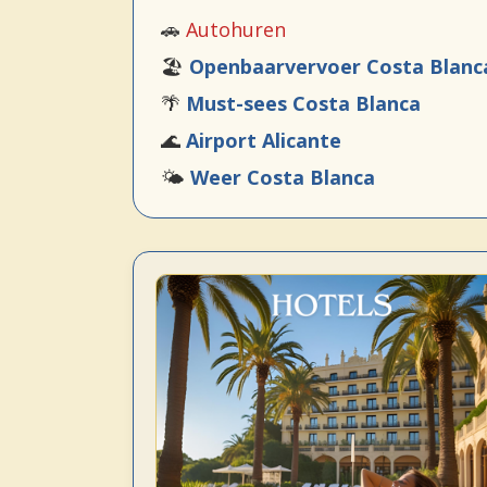
🚗
Autohuren
🏖️
Openbaarvervoer Costa Blanc
🌴
Must-sees Costa Blanca
🌊
Airport Alicante
🌤️
Weer Costa Blanca