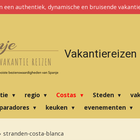
n een authentiek, dynamische en bruisende vakantie
Vakantiereizen
atie
regio
Costas
Steden
va
paradores
keuken
evenementen
»
stranden-costa-blanca