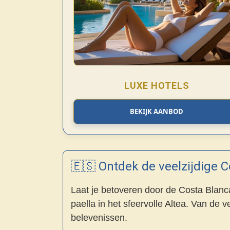
LUXE HOTELS
BEKIJK AANBOD
🇪🇸 Ontdek de veelzijdige 
Laat je betoveren door de Costa Blanca.
paella in het sfeervolle Altea. Van de v
belevenissen.