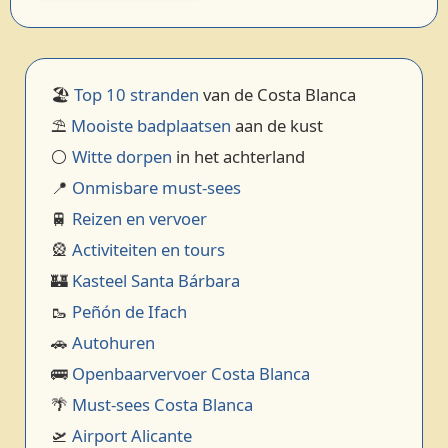
🏖️
Top 10 stranden
van de Costa Blanca
⛱️
Mooiste badplaatsen
aan de kust
⚪
Witte dorpen
in het achterland
📍
Onmisbare must-sees
🚆
Reizen en vervoer
🎡
Activiteiten en tours
🏰
Kasteel Santa Bárbara
🥾
Peñón de Ifach
🚗
Autohuren
🚌
Openbaarvervoer Costa Blanca
🌴
Must-sees Costa Blanca
🛫
Airport Alicante