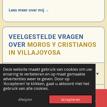
Lees meer over mij →
VEELGESTELDE VRAGEN
OVER
MOROS Y CRISTIANOS
IN VILLAJOYOSA
Deze website maakt gebruik van cookies om uw
Wanneer zijn de Moros y Cristianos feesten
▼
ervaring te verbeteren en op maat gemaakte
in Villajoyosa?
advertenties weer te geven. Door op
‘Accepteren’ te klikken, gaat u akkoord met het
gebruik van alle cookies.
▼
Wat is de Desembarco van Villajoyosa?
↑ NAAR BOVEN
Afwijzen
Accepteren
E-mailadres
Telefoonnummer
Facebook