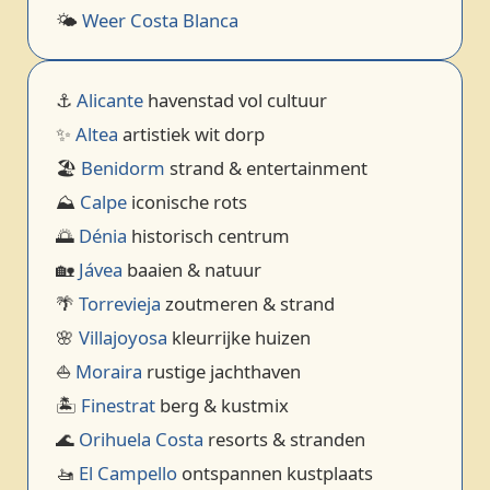
🌤️
Weer Costa Blanca
⚓
Alicante
havenstad vol cultuur
✨
Altea
artistiek wit dorp
🏖️
Benidorm
strand & entertainment
⛰️
Calpe
iconische rots
🌅
Dénia
historisch centrum
🏡
Jávea
baaien & natuur
🌴
Torrevieja
zoutmeren & strand
🌸
Villajoyosa
kleurrijke huizen
⛵
Moraira
rustige jachthaven
🏝️
Finestrat
berg & kustmix
🌊
Orihuela Costa
resorts & stranden
🚤
El Campello
ontspannen kustplaats