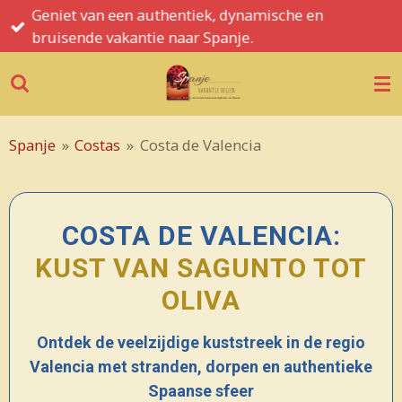
Geniet van een authentiek, dynamische en
Ga
bruisende vakantie naar Spanje.
direct
naar
de
hoofdinhoud
Spanje
»
Costas
»
Costa de Valencia
COSTA DE VALENCIA:
KUST VAN SAGUNTO TOT
OLIVA
Ontdek de veelzijdige kuststreek in de regio
Valencia met stranden, dorpen en authentieke
Spaanse sfeer