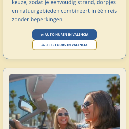
keuze, zodat je eenvoudig strand, dorpjes
en natuurgebieden combineert in één reis
zonder beperkingen.
🚗 AUTO HUREN IN VALENCIA
🚴 FIETSTOURS IN VALENCIA