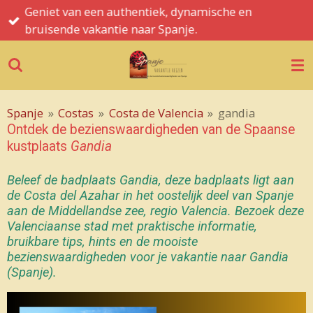
n
Spanje informatie, tips, hints en de moois
Ga
bezienswaardigheden
direct
naar
de
hoofdinhoud
Spanje
»
Costas
»
Costa de Valencia
»
gandia
Ontdek de bezienswaardigheden
van de Spaanse
kustplaats
Gandia
Beleef de badplaats Gandia, deze badplaats ligt aan
de Costa del Azahar in het oostelijk deel van Spanje
aan de Middellandse zee, regio Valencia. Bezoek deze
Valenciaanse stad met praktische informatie,
bruikbare tips, hints en de mooiste
bezienswaardigheden voor je vakantie naar Gandia
(Spanje).