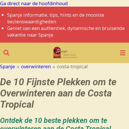
Ga direct naar de hoofdinhoud
Spanje informatie, tips, hints en de mooiste
bezienswaardigheden
Geniet van een authentiek, dynamische en bruisende
vakantie naar Spanje.
Spanje
»
overwinteren
»
costa-tropical
De 10 Fijnste Plekken om te
Overwinteren aan de Costa
Tropical
Ontdek de 10 beste plekken om te
overwinteren aan de Costa Tropical.