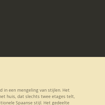
d in een mengeling van stijlen. Het
et huis, dat slechts twee etages telt,
tionele Spaanse stijl. Het gedeelte