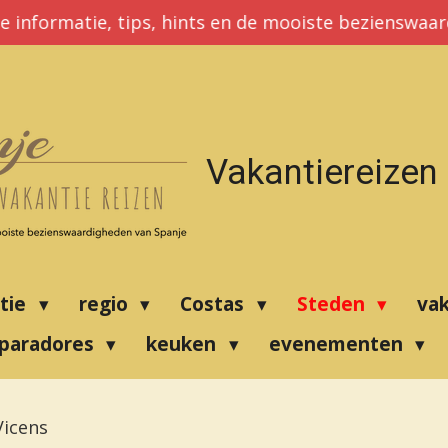
e informatie, tips, hints en de mooiste bezienswaa
Vakantiereizen
atie
regio
Costas
Steden
va
paradores
keuken
evenementen
Vicens