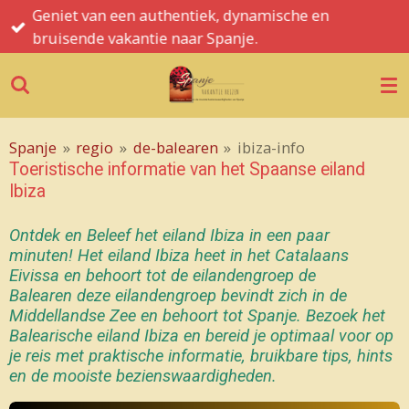
Spanje informatie, tips, hints en de mooiste
Ga
bezienswaardigheden
direct
naar
de
hoofdinhoud
Spanje
»
regio
»
de-balearen
»
ibiza-info
Toeristische informatie van het Spaanse eiland
Ibiza
Ontdek en Beleef het eiland Ibiza in een paar
minuten!
Het eiland
Ibiza heet in het Catalaans
Eivissa en behoort tot de eilandengroep de
Balearen
deze eilandengroep bevindt zich in de
Middellandse Zee en behoort tot Spanje.
Bezoek het
Balearische eiland Ibiza en
bereid je optimaal voor op
je reis met praktische informatie, bruikbare tips, hints
en de mooiste bezienswaardigheden.