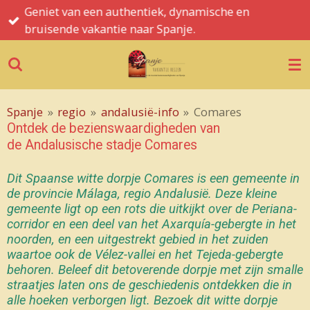
Spanje informatie, tips, hints en de mooiste
Ga
bezienswaardigheden
direct
naar
de
hoofdinhoud
Spanje
»
regio
»
andalusië-info
»
Comares
Ontdek de bezienswaardigheden van
de Andalusische stadje Comares
Dit Spaanse witte dorpje Comares is een gemeente in
de provincie Málaga, regio Andalusië.
Deze kleine
gemeente ligt op een rots die uitkijkt over de Periana-
corridor en een deel van het Axarquía-gebergte in het
noorden, en een uitgestrekt gebied in het zuiden
waartoe ook de Vélez-vallei en het Tejeda-gebergte
behoren.
Beleef dit betoverende dorpje met zijn smalle
straatjes laten ons de geschiedenis ontdekken die in
alle hoeken verborgen ligt.
Bezoek dit witte dorpje