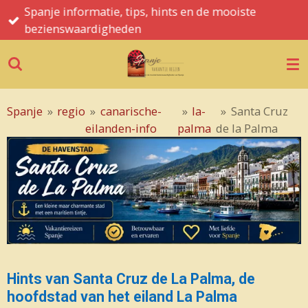
Spanje informatie, tips, hints en de mooiste
Ga
bezienswaardigheden
direct
naar
de
hoofdinhoud
Spanje
»
regio
»
canarische-
»
la-
»
Santa Cruz
eilanden-info
palma
de la Palma
Hints van Santa Cruz de La Palma, de
hoofdstad van het eiland La Palma