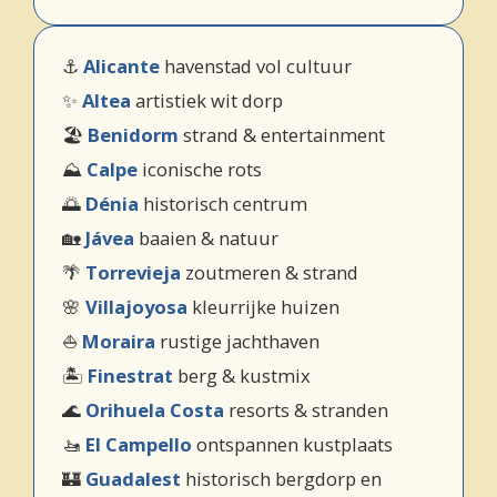
⚓
Alicante
havenstad vol cultuur
✨
Altea
artistiek wit dorp
🏖️
Benidorm
strand & entertainment
⛰️
Calpe
iconische rots
🌅
Dénia
historisch centrum
🏡
Jávea
baaien & natuur
🌴
Torrevieja
zoutmeren & strand
🌸
Villajoyosa
kleurrijke huizen
⛵
Moraira
rustige jachthaven
🏝️
Finestrat
berg & kustmix
🌊
Orihuela Costa
resorts & stranden
🚤
El Campello
ontspannen kustplaats
🏰
Guadalest
historisch bergdorp en