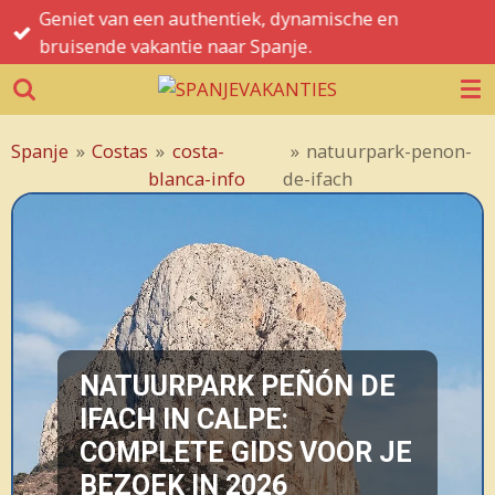
Geniet van een authentiek, dynamische en
Ga
bruisende vakantie naar Spanje.
direct
naar
de
hoofdinhoud
Spanje
»
Costas
»
costa-
»
natuurpark-penon-
blanca-info
de-ifach
NATUURPARK PEÑÓN DE
IFACH IN CALPE:
COMPLETE GIDS VOOR JE
BEZOEK IN 2026