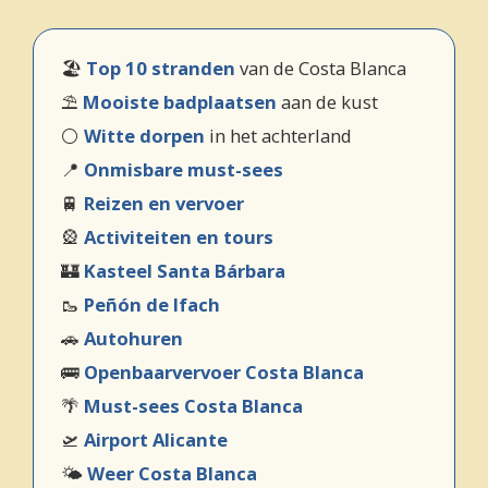
🏖️
Top 10 stranden
van de Costa Blanca
⛱️
Mooiste badplaatsen
aan de kust
⚪
Witte dorpen
in het achterland
📍
Onmisbare must-sees
🚆
Reizen en vervoer
🎡
Activiteiten en tours
🏰
Kasteel Santa Bárbara
🥾
Peñón de Ifach
🚗
Autohuren
🚌
Openbaarvervoer Costa Blanca
🌴
Must-sees Costa Blanca
🛫
Airport Alicante
🌤️
Weer Costa Blanca