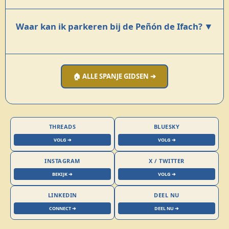
▼
Waar kan ik parkeren bij de Peñón de Ifach?
🏠 ALLE SPANJE GIDSEN ➔
THREADS
BLUESKY
VOLG ➔
VOLG ➔
INSTAGRAM
X / TWITTER
BEKIJK ➔
VOLG ➔
LINKEDIN
DEEL NU
CONNECT ➔
DEEL NU ➔