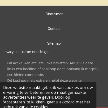
Disclaimer
Contact
Sitemap
Privacy- en cookie-instellingen
Dit artikel kan affiliate links bevatten. Als je via deze
links een boeking of aankoop doet, ontvang ik mogelijk
een kleine commissie.
Dit kost jou niets extra en helpt deze website
onderhouden.
Deze website maakt gebruik van cookies om uw
ervaring te verbeteren en op maat gemaakte
© 2023 Op vakantie naar Spanje
advertenties weer te geven. Door op
Powered by
JouwWeb
‘Accepteren’ te klikken, gaat u akkoord met het
gebruik van alle cookies.