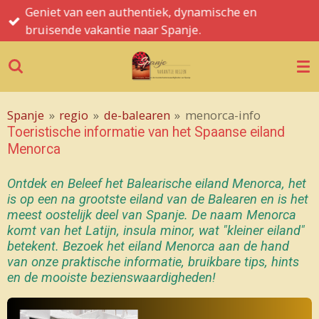
Spanje informatie, tips, hints en de mooiste
Ga
bezienswaardigheden
direct
naar
de
hoofdinhoud
Spanje
»
regio
»
de-balearen
»
menorca-info
Toeristische informatie van het Spaanse eiland
Menorca
Ontdek en Beleef het Balearische eiland Menorca,
het
is op een na grootste eiland van de Balearen
en is het
meest oostelijk deel van
Spanje
. De naam Menorca
komt van het Latijn,
insula minor
, wat "kleiner eiland"
betekent
.
Bezoek het eiland Menorca aan de hand
van onze
praktische informatie, bruikbare tips, hints
en de mooiste bezienswaardigheden
!