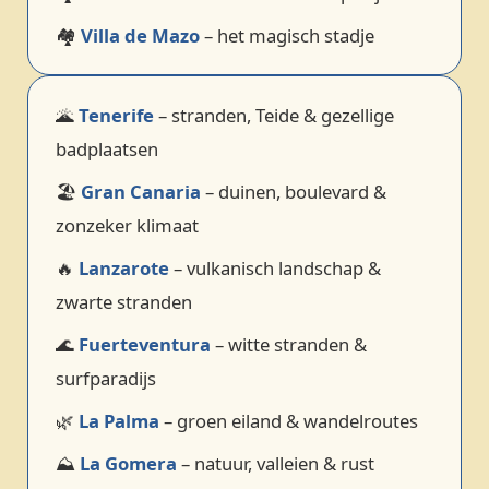
🏘️
Villa de Mazo
– het magisch stadje
🌋
Tenerife
– stranden, Teide & gezellige
badplaatsen
🏖️
Gran Canaria
– duinen, boulevard &
zonzeker klimaat
🔥
Lanzarote
– vulkanisch landschap &
zwarte stranden
🌊
Fuerteventura
– witte stranden &
surfparadijs
🌿
La Palma
– groen eiland & wandelroutes
⛰️
La Gomera
– natuur, valleien & rust