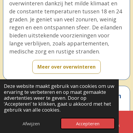
overwinteren dankzij het milde klimaat en
de constante temperaturen tussen 18 en 24
graden. Je geniet van veel zonuren, weinig
regen en een ontspannen sfeer. De eilanden
bieden uitstekende voorzieningen voor
lange verblijven, zoals appartementen,
medische zorg en rustige stranden.
Meer over overwinteren
Deze website maakt gebruik van cookies om uw
ervaring te verbeteren en op maat gemaakte
Kamperen op de Canarische Eilanden
advertenties weer te geven. Door op
‘Accepteren’ te klikken, gaat u akkoord met het
Kamperen op de Canarische Eilanden
gebruik van alle cookies.
betekent het hele jaar door genieten van
↑ NAAR BOVEN
zon, natuur en rust. Er zijn officiële
Afwijzen
Accepteren
E-mailadres
Telefoonnummer
Facebook
kampeerzones, natuurcampings en plekken