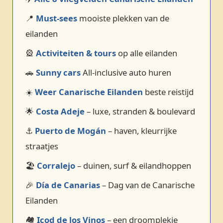
📍
Must‑sees
mooiste plekken van de
eilanden
🎡
Activiteiten & tours
op alle eilanden
🚗
Sunny cars
All-inclusive auto huren
☀️
Weer Canarische Eilanden
beste reistijd
🌟
Costa Adeje
– luxe, stranden & boulevard
⚓
Puerto de Mogán
– haven, kleurrijke
straatjes
🏖️
Corralejo
– duinen, surf & eilandhoppen
🎉
Día de Canarias
– Dag van de Canarische
Eilanden
🏘️
Icod de los Vinos
– een droomplekje