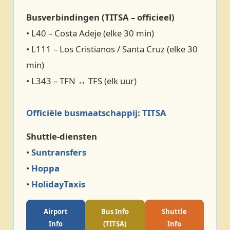
Busverbindingen (TITSA – officieel)
• L40 – Costa Adeje (elke 30 min)
• L111 – Los Cristianos / Santa Cruz (elke 30
min)
• L343 – TFN ↔ TFS (elk uur)
Officiële busmaatschappij: TITSA
Shuttle‑diensten
•
Suntransfers
•
Hoppa
•
HolidayTaxis
Airport
Bus Info
Shuttle
Info
(TITSA)
Info