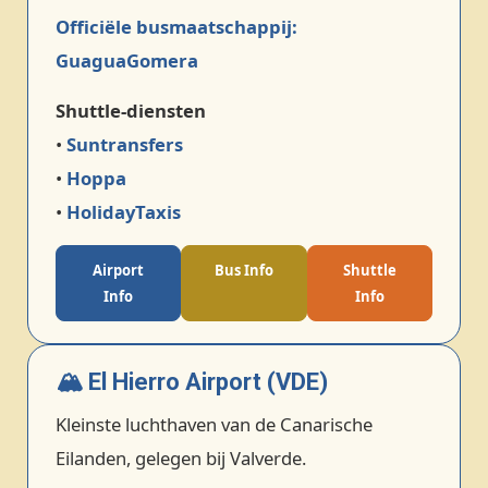
Officiële busmaatschappij:
GuaguaGomera
Shuttle‑diensten
•
Suntransfers
•
Hoppa
•
HolidayTaxis
Airport
Bus Info
Shuttle
Info
Info
🏔️ El Hierro Airport (VDE)
Kleinste luchthaven van de Canarische
Eilanden, gelegen bij Valverde.