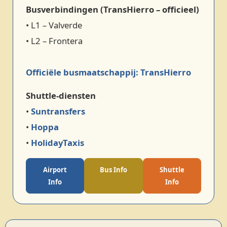
Busverbindingen (TransHierro – officieel)
• L1 – Valverde
• L2 – Frontera
Officiële busmaatschappij: TransHierro
Shuttle‑diensten
•
Suntransfers
•
Hoppa
•
HolidayTaxis
Airport
Bus Info
Shuttle
Info
Info