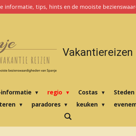
e informatie, tips, hints en de mooiste bezienswaa
Vakantiereizen
-informatie
regio
Costas
Steden
nteren
paradores
keuken
evene