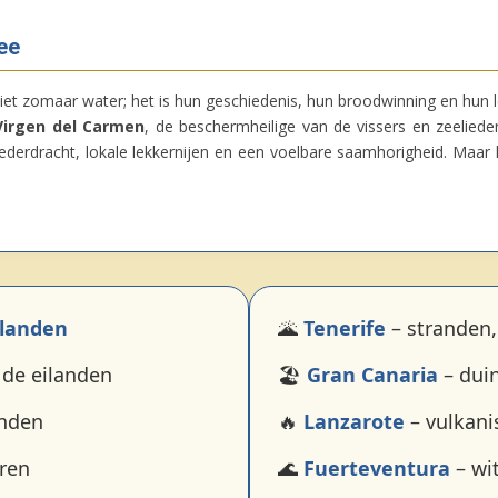
ee
iet zomaar water; het is hun geschiedenis, hun broodwinning en hun le
Virgen del Carmen
, de beschermheilige van de vissers en zeelied
 klederdracht, lokale lekkernijen en een voelbare saamhorigheid. Maa
ilanden
🌋
Tenerife
– stranden,
de eilanden
🏖️
Gran Canaria
– duin
anden
🔥
Lanzarote
– vulkani
uren
🌊
Fuerteventura
– wi