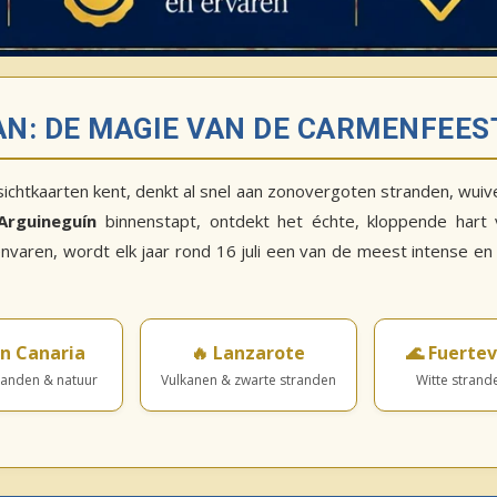
AN: DE MAGIE VAN DE CARMENFEES
nsichtkaarten kent, denkt al snel aan zonovergoten stranden, wu
Arguineguín
binnenstapt, ontdekt het échte, kloppende hart 
varen, wordt elk jaar rond 16 juli een van de meest intense en kl
an Canaria
🔥 Lanzarote
🌊 Fuerte
randen & natuur
Vulkanen & zwarte stranden
Witte strand