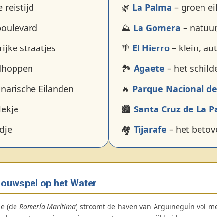
 reistijd
🌿
La Palma
– groen ei
boulevard
⛰️
La Gomera
– natuur,
ijke straatjes
🌴
El Hierro
– klein, au
ndhoppen
🏞️
Agaete
– het schild
narische Eilanden
🔥
Parque Nacional d
ekje
🏙️
Santa Cruz de La 
dje
🏘️
Tijarafe
– het betov
houwspel op het Water
ie (de
Romería Marítima
) stroomt de haven van Arguineguín vol m