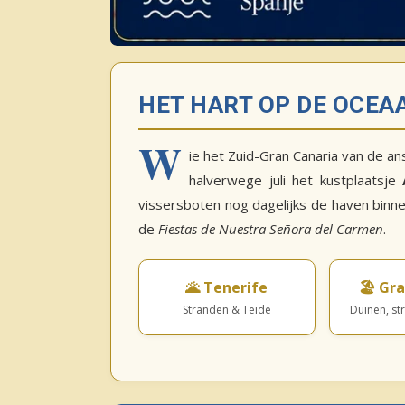
HET HART OP DE OCEA
W
ie het Zuid-Gran Canaria van de a
halverwege juli het kustplaatsje
vissersboten nog dagelijks de haven binnen
de
Fiestas de Nuestra Señora del Carmen
.
🌋 Tenerife
🏖️ Gr
Stranden & Teide
Duinen, st