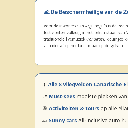
🌊 De Beschermheilige van de Z
Voor de inwoners van Arguineguín is de zee n
festiviteiten volledig in het teken staan van
traditionele livemuziek (
ronditas
), kleurrijke
zich niet af op het land, maar op de golven.
✈️
Alle 8 vliegvelden Canarische E
📍
Must‑sees
mooiste plekken van 
🎡
Activiteiten & tours
op alle eil
🚗
Sunny cars
All-inclusive auto h