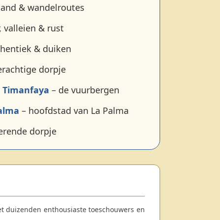
land & wandelroutes
 valleien & rust
thentiek & duiken
erachtige dorpje
e Timanfaya
– de vuurbergen
Palma
– hoofdstad van La Palma
erende dorpje
et duizenden enthousiaste toeschouwers en