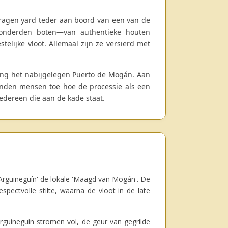
ragen yard teder aan boord van een van de
 honderden boten—van authentieke houten
elijke vloot. Allemaal zijn ze versierd met
ting het nabijgelegen Puerto de Mogán. Aan
zenden mensen toe hoe de processie als een
iedereen die aan de kade staat.
Arguineguín' de lokale 'Maagd van Mogán'. De
pectvolle stilte, waarna de vloot in de late
Arguineguín stromen vol, de geur van gegrilde