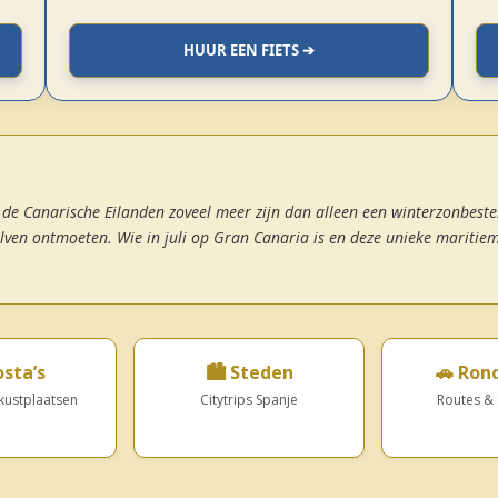
HUUR EEN FIETS ➔
de Canarische Eilanden zoveel meer zijn dan alleen een winterzonbestem
lven ontmoeten. Wie in juli op Gran Canaria is en deze unieke maritiem
osta’s
🏙️ Steden
🚗 Ron
kustplaatsen
Citytrips Spanje
Routes & 