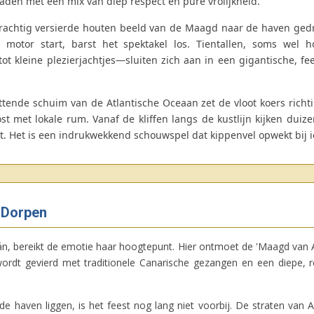
eladen met een mix van diep respect en pure vrolijkheid.
rachtig versierde houten beeld van de Maagd naar de haven ged
e motor start, barst het spektakel los. Tientallen, soms wel
 kleine plezierjachtjes—sluiten zich aan in een gigantische, feest
tende schuim van de Atlantische Oceaan zet de vloot koers rich
 met lokale rum. Vanaf de kliffen langs de kustlijn kijken dui
ekt. Het is een indrukwekkend schouwspel dat kippenvel opwekt bij 
 Dorpen
án, bereikt de emotie haar hoogtepunt. Hier ontmoet de 'Maagd van 
dt gevierd met traditionele Canarische gezangen en een diepe, res
 de haven liggen, is het feest nog lang niet voorbij. De straten van 