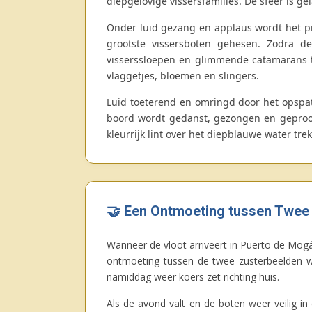
diepgelovige vissersfamilies. De sfeer is g
Onder luid gezang en applaus wordt het p
grootste vissersboten gehesen. Zodra d
visserssloepen en glimmende catamarans tot
vlaggetjes, bloemen en slingers.
Luid toeterend en omringd door het opspat
boord wordt gedanst, gezongen en geproost
kleurrijk lint over het diepblauwe water tr
🤝 Een Ontmoeting tussen Twee
Wanneer de vloot arriveert in Puerto de Mog
ontmoeting tussen de twee zusterbeelden wor
namiddag weer koers zet richting huis.
Als de avond valt en de boten weer veilig in