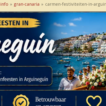
info
»
gran-canaria
»
carmen-festiviteiten-in-argui