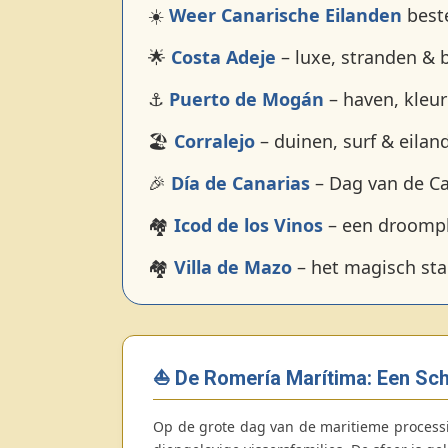
☀️
Weer Canarische Eilanden
beste
🌟
Costa Adeje
– luxe, stranden & 
⚓
Puerto de Mogán
– haven, kleurr
🏖️
Corralejo
– duinen, surf & eila
🎉
Día de Canarias
– Dag van de Ca
🏘️
Icod de los Vinos
– een droompl
🏘️
Villa de Mazo
– het magisch sta
⛵ De Romería Marítima: Een Sc
Op de grote dag van de maritieme process