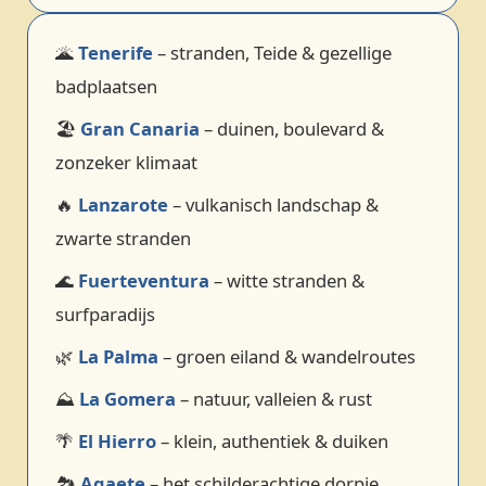
🌋
Tenerife
– stranden, Teide & gezellige
badplaatsen
🏖️
Gran Canaria
– duinen, boulevard &
zonzeker klimaat
🔥
Lanzarote
– vulkanisch landschap &
zwarte stranden
🌊
Fuerteventura
– witte stranden &
surfparadijs
🌿
La Palma
– groen eiland & wandelroutes
⛰️
La Gomera
– natuur, valleien & rust
🌴
El Hierro
– klein, authentiek & duiken
🏞️
Agaete
– het schilderachtige dorpje