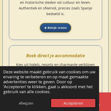
en historische steden vol cultuur en leven.
Authentiek en sfeervol, precies zoals Spanje
bedoeld is.
☀️ Bekijk reizen
Boek direct je accommodatie
Kies uit hotels, resorts en charmante verblijven
op de mooiste plekken van Spanje. Van kust tot
Deze website maakt gebruik van cookies om uw
binnenland, overal vind je comfort en karakter.
ervaring te verbeteren en op maat gemaakte
advertenties weer te geven. Door op
‘Accepteren’ te klikken, gaat u akkoord met het
🏨 Bekijk accommodaties
gebruik van alle cookies.
↑ NAAR BOVEN
Afwijzen
Accepteren
E-mailadres
Telefoonnummer
Facebook