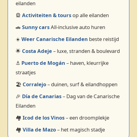
eilanden
🎡
Activiteiten & tours
op alle eilanden
🚗
Sunny cars
All-inclusive auto huren
☀️
Weer Canarische Eilanden
beste reistijd
🌟
Costa Adeje
– luxe, stranden & boulevard
⚓
Puerto de Mogán
– haven, kleurrijke
straatjes
🏖️
Corralejo
– duinen, surf & eilandhoppen
🎉
Día de Canarias
– Dag van de Canarische
Eilanden
🏘️
Icod de los Vinos
– een droomplekje
🏘️
Villa de Mazo
– het magisch stadje