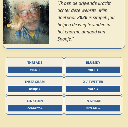
"Ik ben de drijvende kracht
achter deze website. Mijn
doel voor
2026
is simpel: jou
helpen de weg te vinden in
het enorme aanbod van
Spanje."
THREADS
BLUESKY
VOLG ➔
VOLG ➔
INSTAGRAM
X / TWITTER
BEKIJK ➔
VOLG ➔
LINKEDIN
IN SHARE
CONNECT ➔
DEEL NU ➔