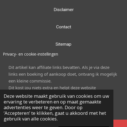
Disclaimer
Contact
Sitemap
Privacy- en cookie-instellingen
Dit artikel kan affiliate links bevatten. Als je via deze
links een boeking of aankoop doet, ontvang ik mogelijk
een kleine commissie.
Dit kost jou niets extra en helpt deze website
onderhouden.
Deze website maakt gebruik van cookies om uw
ervaring te verbeteren en op maat gemaakte
© 2023 Op vakantie naar Spanje
advertenties weer te geven. Door op
Powered by
JouwWeb
‘Accepteren’ te klikken, gaat u akkoord met het
gebruik van alle cookies.