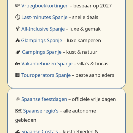
💸
Vroegboekkortingen
– bespaar op 2027
⏱️
Last‑minutes Spanje
– snelle deals
🍹
All‑Inclusive Spanje
– luxe & gemak
⛺
Glampings Spanje
– luxe kamperen
🏕️
Campings Spanje
– kust & natuur
🏡
Vakantiehuizen Spanje
– villa’s & fincas
🏢
Touroperators Spanje
– beste aanbieders
🎉
Spaanse feestdagen
– officiële vrije dagen
🗺️
Spaanse regio’s
– alle autonome
gebieden
🌊
Spaanse Costa’s
– kustgebieden &