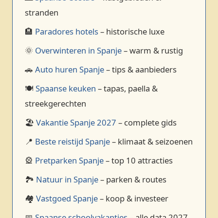
stranden
🏨
Paradores hotels
– historische luxe
🌞
Overwinteren in Spanje
– warm & rustig
🚗
Auto huren Spanje
– tips & aanbieders
🍽️
Spaanse keuken
– tapas, paella &
streekgerechten
🏖️
Vakantie Spanje 2027
– complete gids
📍
Beste reistijd Spanje
– klimaat & seizoenen
🎡
Pretparken Spanje
– top 10 attracties
🏞️
Natuur in Spanje
– parken & routes
🏘️
Vastgoed Spanje
– koop & investeer
📅
Spaanse schoolvakanties
– alle data 2027