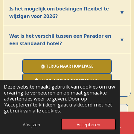
Is het mogelijk om boekingen flexibel te
▼
wijzigen voor 2026?
Wat is het verschil tussen een Parador en
▼
een standaard hotel?
🏠 TERUG NAAR HOMEPAGE
🏠 TERUG NAARDE VAKANTIEGIDS
Deze website maakt gebruik van cookies om uw
ervaring te verbeteren en op maat gemaakte
advertenties weer te geven. Door op
‘Accepteren’ te klikken, gaat u akkoord met het
gebruik van alle cookies.
THREADS
BLUESKY
VOLG ➔
VOLG ➔
↑ NAAR BOVEN
Afwijzen
Accepteren
E-mailadres
Telefoonnummer
Facebook
INSTAGRAM
X / TWITTER