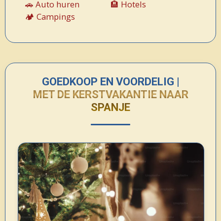
🚗 Auto huren
🏨 Hotels
🏕️ Campings
GOEDKOOP EN VOORDELIG |
MET DE KERSTVAKANTIE NAAR
SPANJE