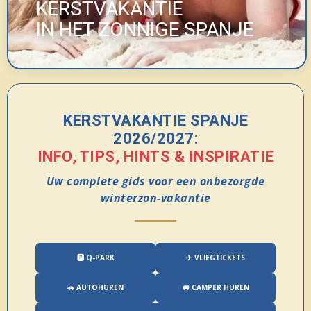
KERSTVAKANTIE
IN HET ZONNIGE SPANJE
KERSTVAKANTIE SPANJE
2026/2027:
INFO, TIPS, HINTS & INSPIRATIE
Uw complete gids voor een onbezorgde
winterzon-vakantie
🅿️ Q-PARK
✈️ VLIEGTICKETS
🚗 AUTOHUREN
🚐 CAMPER HUREN