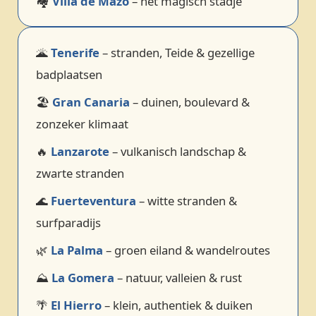
🏘️
Villa de Mazo
– het magisch stadje
🌋
Tenerife
– stranden, Teide & gezellige
badplaatsen
🏖️
Gran Canaria
– duinen, boulevard &
zonzeker klimaat
🔥
Lanzarote
– vulkanisch landschap &
zwarte stranden
🌊
Fuerteventura
– witte stranden &
surfparadijs
🌿
La Palma
– groen eiland & wandelroutes
⛰️
La Gomera
– natuur, valleien & rust
🌴
El Hierro
– klein, authentiek & duiken