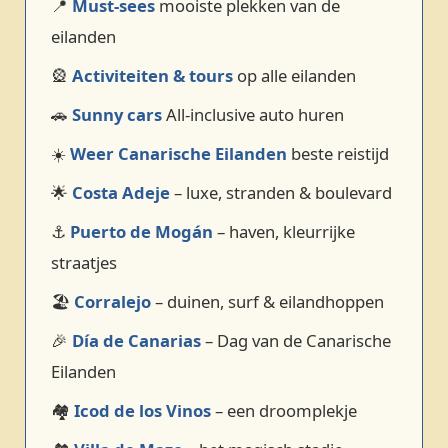
📍
Must‑sees
mooiste plekken van de
eilanden
🎡
Activiteiten & tours
op alle eilanden
🚗
Sunny cars
All-inclusive auto huren
☀️
Weer Canarische Eilanden
beste reistijd
🌟
Costa Adeje
– luxe, stranden & boulevard
⚓
Puerto de Mogán
– haven, kleurrijke
straatjes
🏖️
Corralejo
– duinen, surf & eilandhoppen
🎉
Día de Canarias
– Dag van de Canarische
Eilanden
🏘️
Icod de los Vinos
– een droomplekje