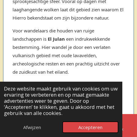
sprookjesachtige sfeer. Vooral op dagen met
laaghangende wolken laat dit gebied zien waarom El
Hierro bekendstaat om zijn bijzondere natuur.
Voor wandelaars die houden van ruige
landschappen is
El Julan
een indrukwekkende
bestemming. Hier wandel je door een verlaten
vulkanisch gebied met oude lavavelden,
archeologische resten en een prachtig uitzicht over
de zuidkust van het eiland.
De historische
Camino de Jinama
is één van de
Deze website maakt gebruik van cookies om uw
bekendste wandelroutes van El Hierro. Dit oude pad
ervaring te verbeteren en op maat gemaakte
advertenties weer te geven. Door op
verbindt de hooglanden met de groene vallei van El
‘Accepteren’ te klikken, gaat u akkoord met het
Golfo. De route is pittig door het hoogteverschil,
gebruik van alle cookies.
maar de uitzichten over de vallei en de oceaan
↑ NAAR BOVEN
maken de wandeling onvergetelijk.
Afwijzen
Accepteren
E-mailadres
Telefoonnummer
Facebook