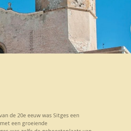
van de 20e eeuw was Sitges een
met een groeiende
ges was zelfs de geboorteplaats van