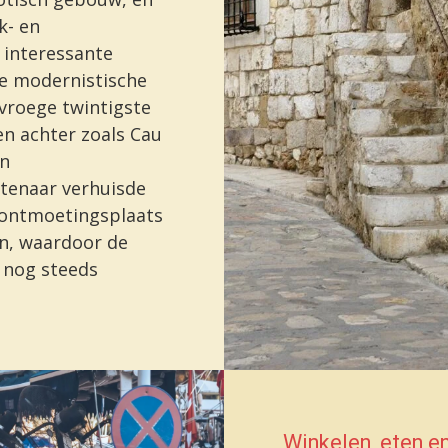
k- en
 interessante
De modernistische
 vroege twintigste
en achter zoals Cau
en
stenaar verhuisde
n ontmoetingsplaats
an, waardoor de
 nog steeds
Winkelen, eten en