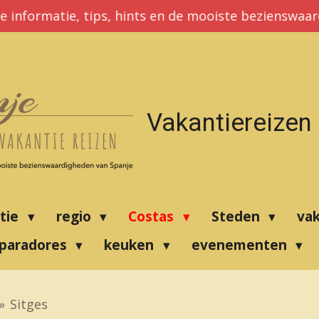
e informatie, tips, hints en de mooiste bezienswaa
Vakantiereizen
atie
regio
Costas
Steden
va
paradores
keuken
evenementen
»
Sitges