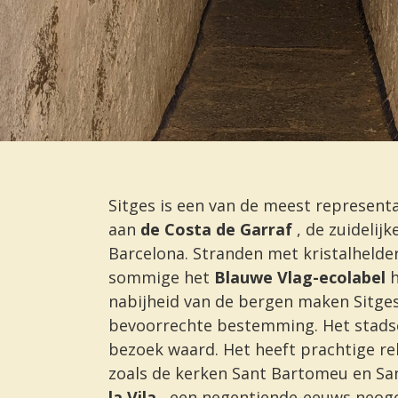
Sitges is een van de meest represent
aan
de Costa de Garraf
, de zuidelijk
Barcelona. Stranden met kristalhelde
sommige het
Blauwe Vlag-ecolabel
nabijheid van de bergen maken Sitges
bevoorrechte bestemming. Het stads
bezoek waard. Het heeft prachtige r
zoals de kerken Sant Bartomeu en San
la Vila
, een negentiende-eeuws neog