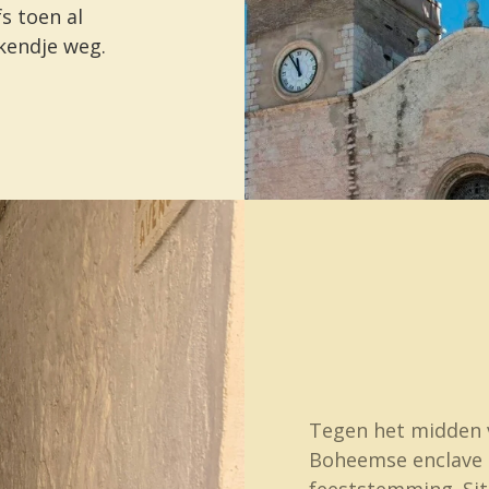
s toen al
kendje weg.
Tegen het midden 
Boheemse enclave 
feeststemming. Sit