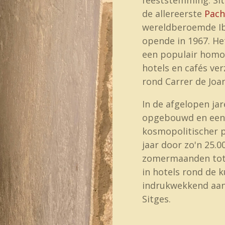
de allereerste
Pach
wereldberoemde Ibiz
opende in 1967. He
een populair homo
hotels en cafés ve
rond Carrer de Joan
In de afgelopen jar
opgebouwd en een 
kosmopolitischer p
jaar door zo'n 25.00
zomermaanden tot 
in hotels rond de k
indrukwekkend aant
Sitges.