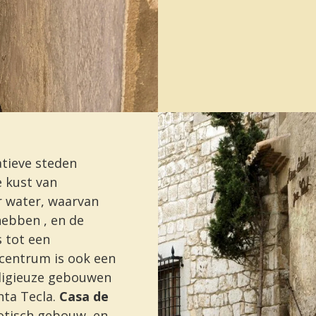
atieve steden
e kust van
r water, waarvan
hebben , en de
 tot een
centrum is ook een
eligieuze gebouwen
ta Tecla.
Casa de
otisch gebouw, en