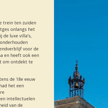
 trein ten zuiden
itges onlangs het
de luxe villa's,
d onderhouden
endverblijf voor de
a en heeft ook een
ht om ontdekt te
stens de 18e eeuw
 had het een
re
en intellectuelen
heid van de