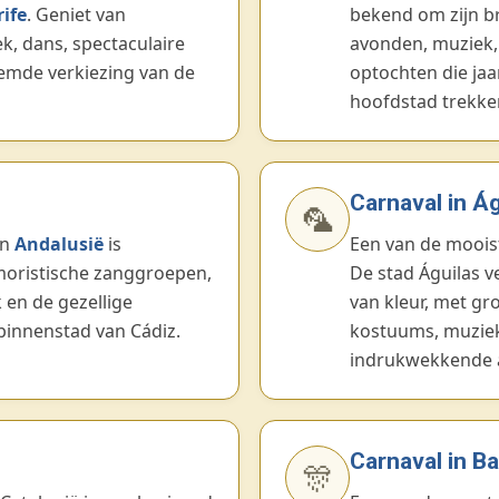
ife
. Geniet van
bekend om zijn br
, dans, spectaculaire
avonden, muziek
emde verkiezing van de
optochten die jaa
hoofdstad trekke
Carnaval in Ág
🦜
an
Andalusië
is
Een van de moois
oristische zanggroepen,
De stad Águilas ve
 en de gezellige
van kleur, met gr
 binnenstad van Cádiz.
kostuums, muziek
indrukwekkende 
Carnaval in B
🎊