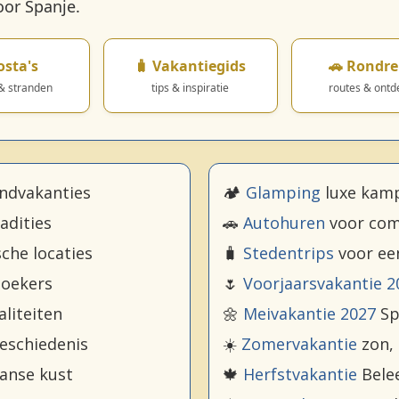
oor Spanje.
osta's
🧳 Vakantiegids
🚗 Rondre
 & stranden
tips & inspiratie
routes & ontd
andvakanties
🏕️
Glamping
luxe kamp
adities
🚗
Autohuren
voor comp
che locaties
🧳
Stedentrips
voor ee
zoekers
🌷
Voorjaarsvakantie 2
aliteiten
🌼
Meivakantie 2027
Sp
geschiedenis
☀️
Zomervakantie
zon,
anse kust
🍁
Herfstvakantie
Belee