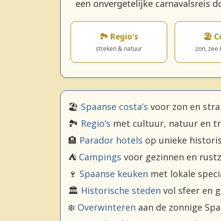
een onvergetelijke carnavalsreis d
🏞️ Regio's
🏖️ C
streken & natuur
zon, zee
🏖️
Spaanse costa’s
voor zon en str
🏞️
Regio’s
met cultuur, natuur en tr
🏨
Parador hotels
op unieke historis
⛺
Campings
voor gezinnen en rust
🍷
Spaanse keuken
met lokale speci
🏛️
Historische steden
vol sfeer en 
❄️
Overwinteren
aan de zonnige Spa