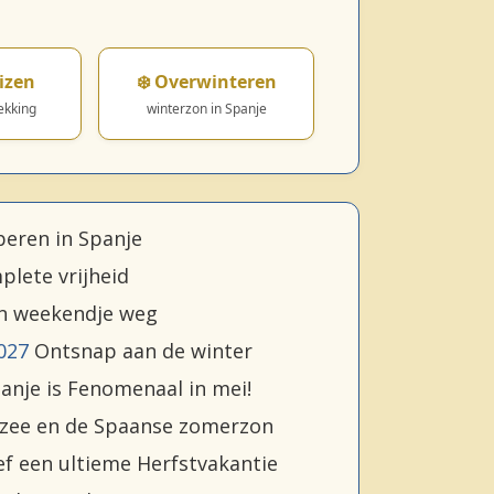
izen
❄️ Overwinteren
ekking
winterzon in Spanje
eren in Spanje
lete vrijheid
n weekendje weg
027
Ontsnap aan de winter
anje is Fenomenaal in mei!
 zee en de Spaanse zomerzon
f een ultieme Herfstvakantie