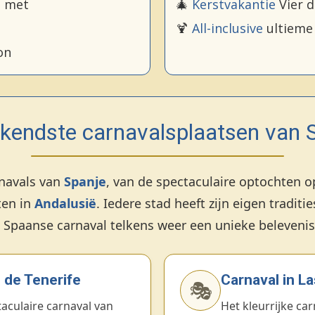
e met
🎄
Kerstvakantie
Vier d
🍹
All-inclusive
ultieme 
on
kendste carnavalsplaatsen van 
navals van
Spanje
, van de spectaculaire optochten 
ten in
Andalusië
. Iedere stad heeft zijn eigen traditi
Spaanse carnaval telkens weer een unieke belevenis 
 de Tenerife
Carnaval in L
🎭
aculaire carnaval van
Het kleurrijke ca