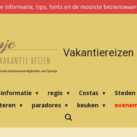
e informatie, tips, hints en de mooiste bezienswaa
Vakantiereizen
-informatie
regio
Costas
Steden
nteren
paradores
keuken
evene