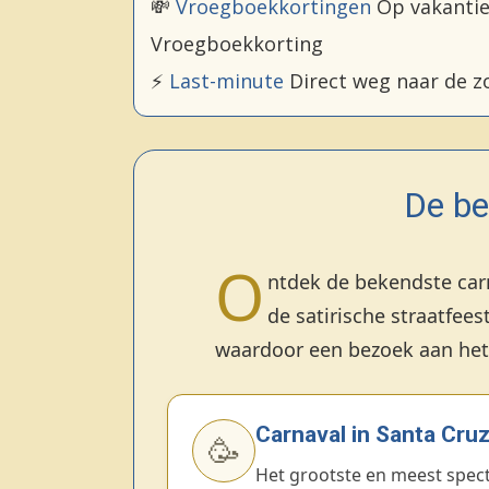
💸
Vroegboekkortingen
Op vakanti
Vroegboekkorting
⚡
Last-minute
Direct weg naar de z
De be
O
ntdek de bekendste car
de satirische straatfees
waardoor een bezoek aan het 
Carnaval in Santa Cruz
🥳
Het grootste en meest spect