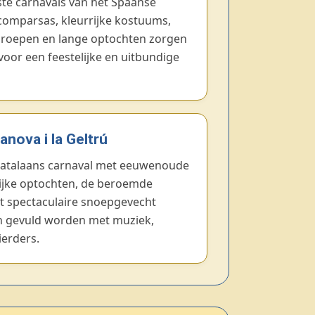
ste carnavals van het Spaanse
comparsas, kleurrijke kostuums,
groepen en lange optochten zorgen
oor een feestelijke en uitbundige
lanova i la Geltrú
 Catalaans carnaval met eeuwenoude
rijke optochten, de beroemde
 spectaculaire snoepgevecht
en gevuld worden met muziek,
ierders.