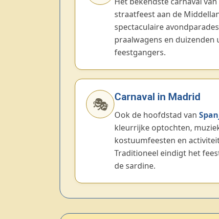
Het bekendste carnaval van 
straatfeest aan de Middella
spectaculaire avondparades,
praalwagens en duizenden u
feestgangers.
Carnaval in Madrid
🎭
Ook de hoofdstad van
Span
kleurrijke optochten, muziek
kostuumfeesten en activiteit
Traditioneel eindigt het fee
de sardine.