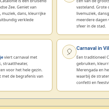
Catalonië is een bruisend
Een van de groot
ndse Zee. Geniet van
vasteland. Grote 
 muziek, dans, kleurrijke
livemuziek, dans
itbundig verklede
meerdere dagen v
sfeer in de stad.
Carnaval in Vi
🎈
je
viert carnaval met
Een traditioneel
, straattheater,
gebruiken, kleur
en voor het hele gezin.
Merengada en het
st met de begrafenis van
waarbij de strat
confetti en feestv