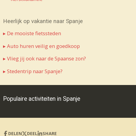
Heerlijk op vakantie naar Spanje
▸ De mooiste fietssteden
▸ Auto huren veilig en goedkoop
▸ Vlieg jij ook naar de Spaanse zon?
▸ Stedentrip naar Spanje?
Populaire activiteiten in Spanje
DELEN
DEEL
SHARE