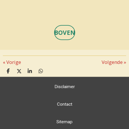
BOVEN
«
Vorige
Volgende
»
D
D
S
D
E
E
H
E
L
E
A
L
Disclaimer
E
L
R
E
N
E
N
Contact
Sitemap