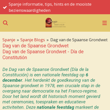
Spanje informatie, tips, hints en de mooiste
Ga
bezienswaardigheden
direct
naar
de
hoofdinhoud
Spanje
»
Spanje Blogs
»
Dag van de Spaanse Grondwet
Dag van de Spaanse Grondwet
Dag van de Spaanse Grondwet - Día de
Constitutión
De Dag van de Spaanse Grondwet (Día de la
Constitución) is een nationale feestdag op
6
december
. Het herdenkt de goedkeuring van de
Spaanse grondwet in 1978, een cruciale stap in de
overgang naar democratie na het Franco-regime.
Door het land wordt dit historisch moment gevierd
met ceremonies, toespraken en educatieve
activiteiten. Deze
nationale feestdag
markeert de