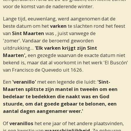
voor de komst van de naderende winter.
Lange tijd, eeuwenlang, werd aangenomen dat de
beste datum om het
varken
te slachten rond het feest
van
Sint Maarten
was , juist vanwege de
'zomer'. Vandaar de beroemd geworden
uitdrukking...
'Elk varken krijgt zijn Sint
Maarten',
een gezegde waarvan de exacte datum niet
bekend is, maar dat al voorkomt in het werk 'El Buscón'
van Francisco de Quevedo uit 1626.
Een
'veranillo'
met een legende die luidt:
'Sint-
Maarten splitste zijn mantel in tweeën om een
bedelaar te bedekken die naakt was en God
stuurde, om dat goede gebaar te belonen, een
aantal dagen aangenamer weer.'
Of
veranillos
het ene jaar of het andere plaatsvinden,
is een kwestie van
waarschijnlijkheid.
Ze gebeuren