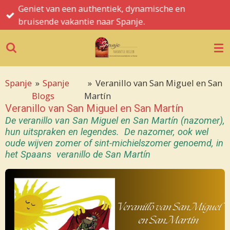
Geniet van een authentiek, dynamische en
Ga
bruisende vakantie naar Spanje.
direct
naar
de
hoofdinhoud
Spanje
»
Spanje
»
Veranillo van San Miguel en San
Blogs
Martín
Veranillo van San Miguel en San Martín
De veranillo van San Miguel en San Martín (nazomer),
hun uitspraken en legendes.
De nazomer, ook wel
oude wijven zomer of sint-michielszomer genoemd, in
het Spaans veranillo de San Martín