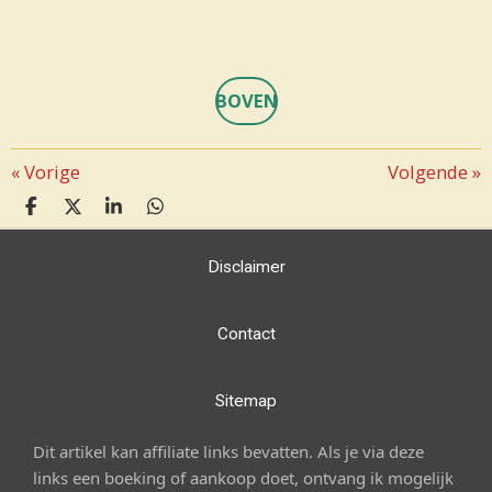
BOVEN
«
Vorige
Volgende
»
D
D
S
D
E
E
H
E
L
E
A
L
Disclaimer
E
L
R
E
N
E
N
Contact
Sitemap
Dit artikel kan affiliate links bevatten. Als je via deze
links een boeking of aankoop doet, ontvang ik mogelijk