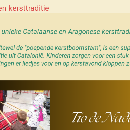
n kersttraditie
 unieke Catalaanse en Aragonese kersttradi
ftewel de "poepende kerstboomstam", is een su
tie uit Catalonië. Kinderen zorgen voor een stuk 
ingen er liedjes voor en op kerstavond kloppen z
.