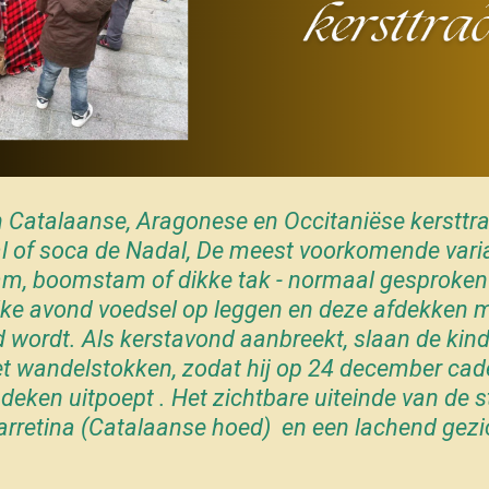
n Catalaanse, Aragonese en Occitaniëse kersttr
l of soca de Nadal, De meest voorkomende varia
m, boomstam of dikke tak - normaal gesproken 
elke avond voedsel op leggen en deze afdekken 
d wordt. Als kerstavond aanbreekt, slaan de kin
t wandelstokken, zodat hij op 24 december cad
 deken uitpoept .
Het zichtbare uiteinde van de 
arretina (Catalaanse hoed) en een lachend gezi