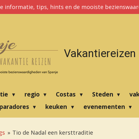
e informatie, tips, hints en de mooiste bezienswaa
Vakantiereizen
atie
regio
Costas
Steden
va
paradores
keuken
evenementen
gs
»
Tio de Nadal een kersttraditie