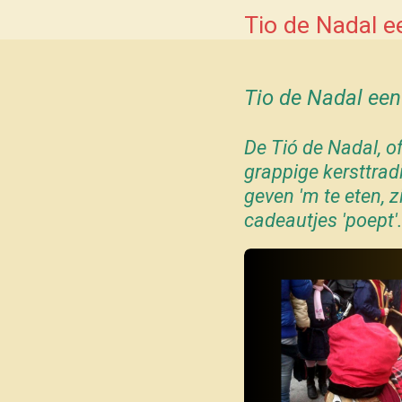
Tio de Nadal ee
Tio de Nadal een
De Tió de Nadal, o
grappige kersttradi
geven 'm te eten, z
cadeautjes 'poept'