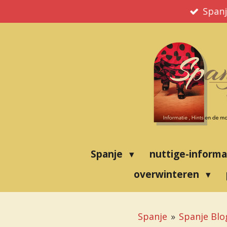
Ga
Spanj
direct
naar
de
hoofdinhoud
Spanje
nuttige-inform
overwinteren
Spanje
»
Spanje Blo