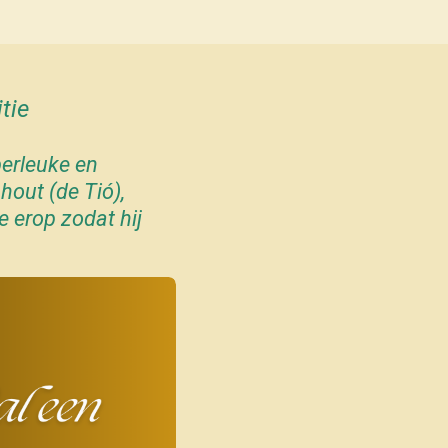
tie
perleuke en
hout (de Tió),
e erop zodat hij