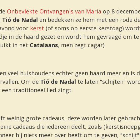
de
Onbevlekte Ontvangenis van Maria
op 8 decembe
e
Tió de Nadal
en bedekken ze hem met een rode dek
 avond voor
kerst
(of soms op eerste kerstdag) wordt
dje in de haard gezet en wordt hem gevraagd om te "s
uikt in het
Catalaans
, men zegt
cagar)
 veel huishoudens echter geen haard meer en is d
ervallen. Om de
Tió de Nadal
te laten "schijten" wor
een traditioneel lied zingt.
ft weinig grote cadeaus, deze worden later gebrach
kleine cadeaus die iedereen deelt, zoals (kerst)snoep
neer hij niets meer over heeft om te geven, "schijt"