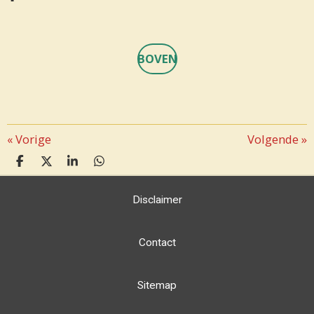
BOVEN
«
Vorige
Volgende
»
D
D
S
D
E
E
H
E
L
E
A
L
Disclaimer
E
L
R
E
N
E
N
Contact
Sitemap