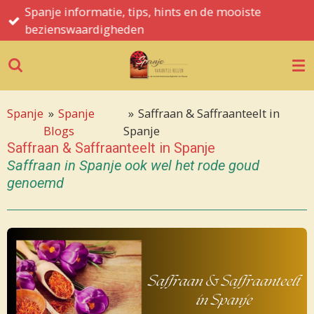
Spanje informatie, tips, hints en de mooiste
Ga
bezienswaardigheden
direct
naar
de
hoofdinhoud
Spanje
»
Spanje
»
Saffraan & Saffraanteelt in
Blogs
Spanje
Saffraan & Saffraanteelt in Spanje
Saffraan in Spanje ook wel het rode goud
genoemd