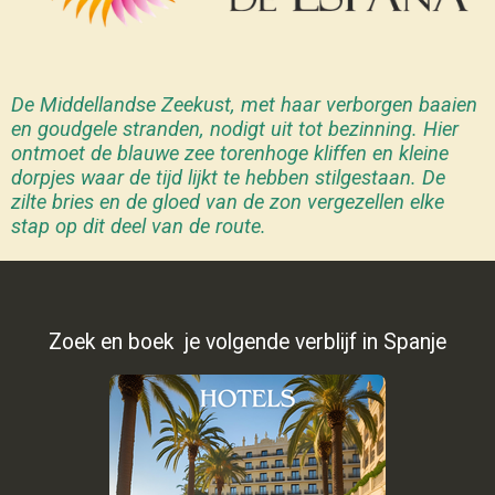
De Middellandse Zeekust, met haar verborgen baaien
en goudgele stranden, nodigt uit tot bezinning. Hier
ontmoet de blauwe zee torenhoge kliffen en kleine
dorpjes waar de tijd lijkt te hebben stilgestaan. De
zilte bries en de gloed van de zon vergezellen elke
stap op dit deel van de route.
Zoek en boek je volgende verblijf in Spanje