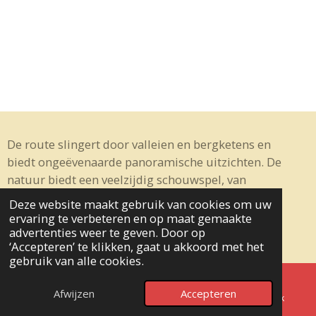
De route slingert door valleien en bergketens en
biedt ongeëvenaarde panoramische uitzichten. De
natuur biedt een veelzijdig schouwspel, van
weelderige bossen tot uitgestrekte boomgaarden
Deze website maakt gebruik van cookies om uw
die het landschap kleurrijk maken. De geur van
ervaring te verbeteren en op maat gemaakte
citrusvruchten en vruchtbare grond vermengt
advertenties weer te geven. Door op
‘Accepteren’ te klikken, gaat u akkoord met het
zich met de frisheid van de velden. De
gebruik van alle cookies.
gastronomie, trouw aan de streek, is een viering
van authentieke smaken. Van zeevruchten tot
Afwijzen
Accepteren
E-mailadres
Telefoonnummer
Facebook
traditionele gerechten uit het binnenland: elke