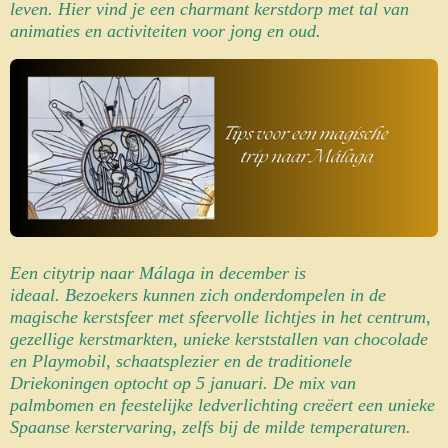
leven. Hier vind je een charmant kerstdorp met tal van
animaties en activiteiten voor jong en oud.
Een
citytrip naar Málaga
in december is
ideaal.
Bezoekers kunnen zich onderdompelen in de
magische kerstsfeer met sfeervolle lichtjes in het centrum,
gezellige kerstmarkten, unieke kerststallen van chocolade
en Playmobil, schaatsplezier en de traditionele
Driekoningen optocht op 5 januari. De mix van
palmbomen en feestelijke ledverlichting creëert een unieke
Spaanse kerstervaring, zelfs bij de milde temperaturen.