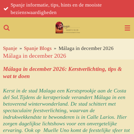
Geniet van een authentiek, dynamische en bruisende
Ga
vakantie naar Spanje.
direct
naar
de
hoofdinhoud
Spanje
»
Spanje Blogs
»
Málaga in december 2026
Málaga in december 2026
Málaga in december 2026: Kerstverlichting, tips &
wat te doen
Kerst in de stad
Malaga
een Kerstsprookje aan de
Costa
del Sol
.
Tijdens de kerstperiode verandert
Málaga
in een
betoverend winterwonderland. De stad schittert met
spectaculaire feestverlichting, waarvan de
indrukwekkendste te bewonderen is in
Calle Larios
. Hier
zorgen dagelijkse lichtshows voor een onvergetelijke
ervaring. Ook op
Muelle Uno
komt de feestelijke sfeer tot