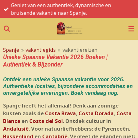
Spanje informatie, tips, hints en de mooiste
Ga
bezienswaardigheden
direct
naar
de
hoofdinhoud
Spanje
»
vakantiegids
»
vakantiereizen
Unieke Spaanse Vakantie 2026 Boeken |
Authentiek & Bijzonder
Ontdek een unieke Spaanse vakantie voor 2026.
Authentieke locaties, bijzondere accommodaties en
onvergetelijke ervaringen. Boek vandaag nog.
Spanje heeft het allemaal! Denk aan zonnige
kusten zoals de
Costa Brava
,
Costa Dorada
,
Costa
Blanca
en
Costa del Sol
. Ontdek cultuur in
Andalusië
. Voor natuurliefhebbers: de Pyreneeën,
Baskenland
en
Cantabrië
. Vergeet de eilanden niet: