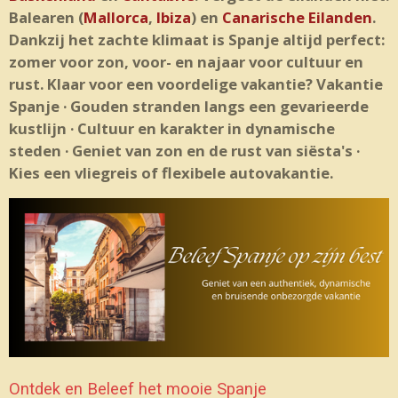
Balearen (
Mallorca
,
Ibiza
) en
Canarische Eilanden
.
Dankzij het zachte klimaat is Spanje altijd perfect:
zomer voor zon, voor- en najaar voor cultuur en
rust. Klaar voor een voordelige vakantie? Vakantie
Spanje · Gouden stranden langs een gevarieerde
kustlijn · Cultuur en karakter in dynamische
steden · Geniet van zon en de rust van siësta's ·
Kies een vliegreis of flexibele autovakantie.
Ontdek en Beleef het mooie Spanje