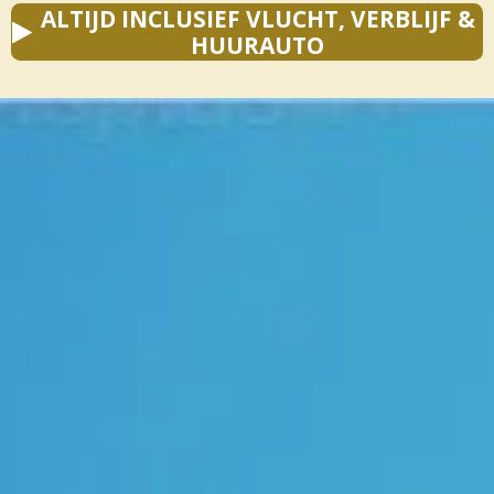
ALTIJD INCLUSIEF VLUCHT, VERBLIJF &
HUURAUTO