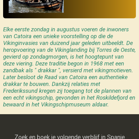
Elke eerste zondag in augustus voeren de inwoners
van Catoira een unieke voorstelling op die de
Vikinginvasies van duizend jaar geleden uitbeeldt. De
heropvoering van de Vikinglanding bij Torres de Oeste,
gevierd op zondagmorgen, is het hoogtepunt van
deze viering. Deze traditie begon in 1968 met een
zandbak als " drakkar ", versierd met vikingmotieven.
Later besloot de Raad van Catoira een authentieke
drakkar te bouwen. Dankzij relaties met
Frederikssund kregen zij toegang tot de plannen van
een echt vikingschip, gevonden in het Roskildefjord en
bewaard in het Vikingschipmuseum aldaar.
Zoek en boek je volgende verblijf in Spanje