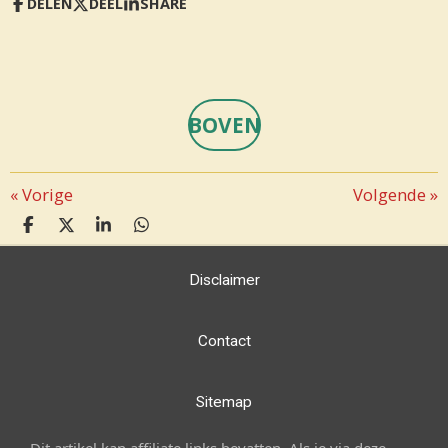
DELEN
DEEL
SHARE
BOVEN
«
Vorige
Volgende
»
D
D
S
D
E
E
H
E
L
E
A
L
Disclaimer
E
L
R
E
N
E
N
Contact
Sitemap