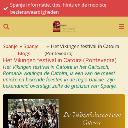
Spanje informatie, tips, hints en de mooiste
Ga
bezienswaardigheden
direct
naar
de
hoofdinhoud
Spanje
»
Spanje
»
Het Vikingen festival in Catoira
Blogs
(Pontevedra)
Het Vikingen festival in Catoira (Pontevedra)
Het Vikingen festival in Catoira
in het Galicisch,
Romaría viquinga de Catoira,
is een van de meest
unieke en bekende feesten in de regio Galicië. Zijn
bekendheid overstijgt zelfs de grenzen van Spanje.