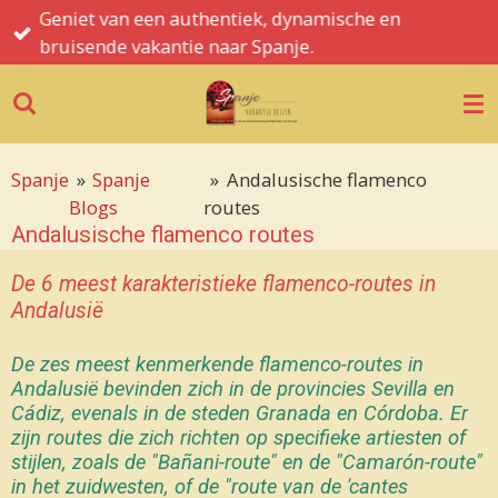
Geniet van een authentiek, dynamische en
Ga
bruisende vakantie naar Spanje.
direct
naar
de
hoofdinhoud
Spanje
»
Spanje
»
Andalusische flamenco
Blogs
routes
Andalusische flamenco routes
De 6 meest karakteristieke flamenco-routes in
Andalusië
De zes meest kenmerkende flamenco-routes in
Andalusië bevinden zich in de provincies Sevilla en
Cádiz, evenals in de steden Granada en Córdoba. Er
zijn routes die zich richten op specifieke artiesten of
stijlen, zoals de "Bañani-route" en de "Camarón-route"
in het zuidwesten, of de "route van de 'cantes