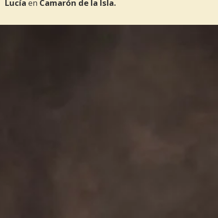
Lucía
en
Camarón de la Isla.