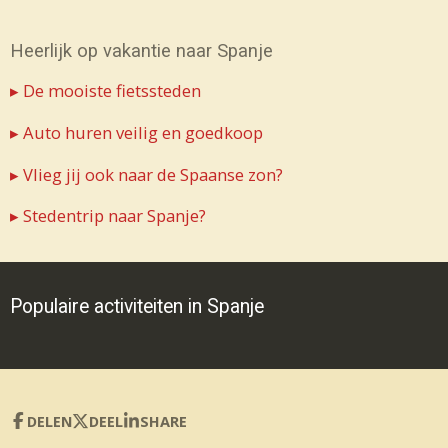
Heerlijk op vakantie naar Spanje
▸ De mooiste fietssteden
▸ Auto huren veilig en goedkoop
▸ Vlieg jij ook naar de Spaanse zon?
▸ Stedentrip naar Spanje?
Populaire activiteiten in Spanje
DELEN
DEEL
SHARE