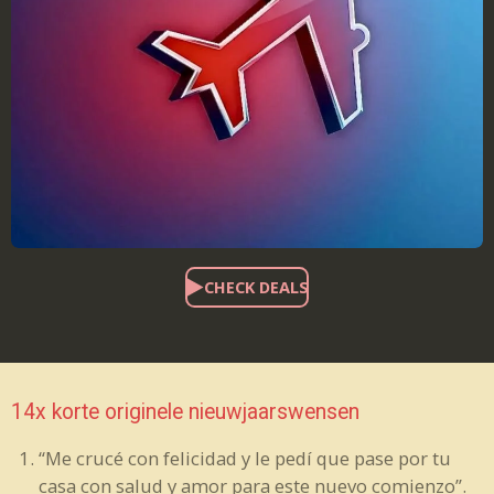
CHECK DEALS
14x korte originele nieuwjaarswensen
“Me crucé con felicidad y le pedí que pase por tu
casa con salud y amor para este nuevo comienzo”.