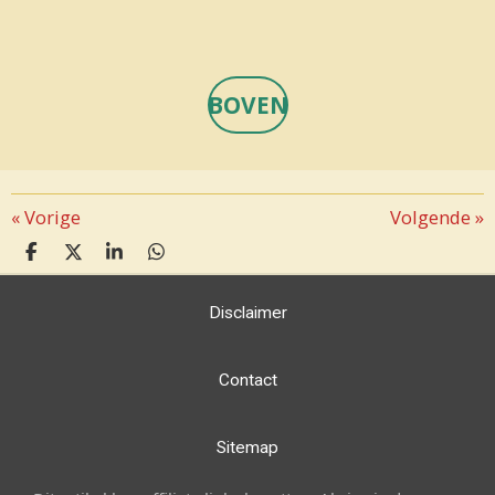
BOVEN
«
Vorige
Volgende
»
D
D
S
D
E
E
H
E
L
E
A
L
Disclaimer
E
L
R
E
N
E
N
Contact
Sitemap