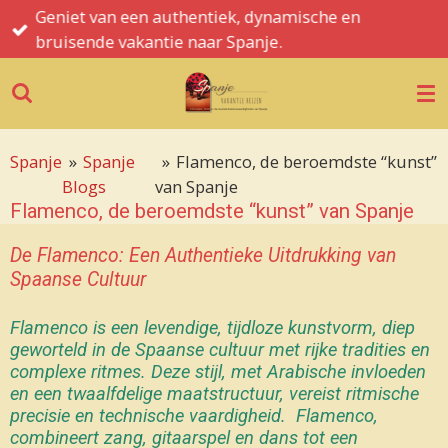
Spanje informatie, tips, hints en de mooiste
Ga
bezienswaardigheden
direct
naar
de
hoofdinhoud
Spanje
»
Spanje
»
Flamenco, de beroemdste “kunst”
Blogs
van Spanje
Flamenco, de beroemdste “kunst” van Spanje
De Flamenco: Een Authentieke Uitdrukking van
Spaanse Cultuur
Flamenco is een levendige, tijdloze kunstvorm, diep
geworteld in de Spaanse cultuur
met rijke tradities en
complexe ritmes. Deze stijl, met Arabische invloeden
en een twaalfdelige maatstructuur, vereist ritmische
precisie en technische vaardigheid.
Flamenco,
combineert zang, gitaarspel en dans tot een