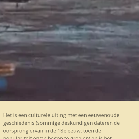
Het is een culturele uiting met een eeuwenoude
geschiedenis (sommige deskundigen dateren de
oorsprong ervan in de 18e eeuw, toen de
populariteit ervan begon te groeien) en is het