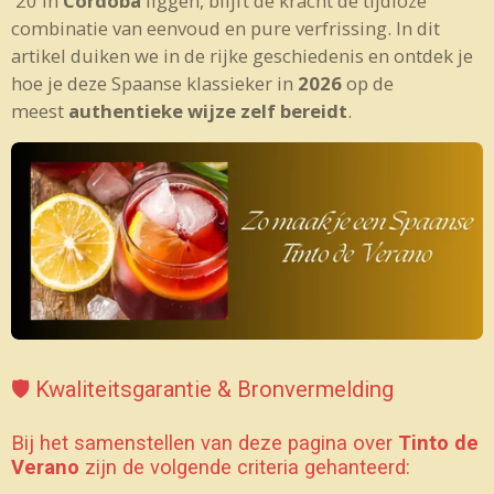
'20 in
Córdoba
liggen, blijft de kracht de tijdloze
combinatie van eenvoud en pure verfrissing. In dit
artikel duiken we in de rijke geschiedenis en ontdek je
hoe je deze Spaanse klassieker in
2026
op de
meest
authentieke wijze zelf bereidt
.
🛡️ Kwaliteitsgarantie & Bronvermelding
Bij het samenstellen van deze pagina over
Tinto de
Verano
zijn de volgende criteria gehanteerd: