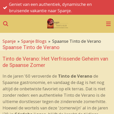
Spanje informatie, tips, hints en de mooiste
Ga
bezienswaardigheden
direct
naar
de
hoofdinhoud
Spanje
»
Spanje Blogs
»
Spaanse Tinto de Verano
Spaanse Tinto de Verano
Tinto de Verano: Het Verfrissende Geheim van
de Spaanse Zomer
In de jaren '60 veroverde de
Tinto de Verano
de
Spaanse gastronomie, en vandaag de dag is het nog
altijd de onbetwiste favoriet op elk terras. Dat is niet
zonder reden: een authentieke Tinto de Verano is de
ultieme dorstlesser tegen de zinderende zomerhitte.
Hoewel de wortels van deze 'zomerwijn' al in de jaren