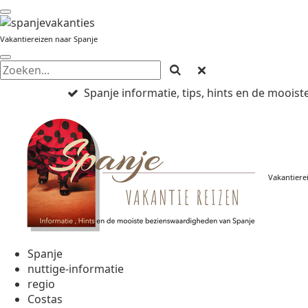
Ga
direct
Vakantiereizen naar Spanje
naar
de
hoofdinhoud
Spanje informatie, tips, hints en de mooi
Vakantiere
Spanje
nuttige-informatie
regio
Costas