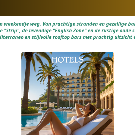
n weekendje weg. Van prachtige stranden en gezellige bar
 "Strip", de levendige "English Zone" en de rustige oude s
terraneo en stijlvolle rooftop bars met prachtig uitzicht
Zoek en boek je volgende verblijf in Spanje