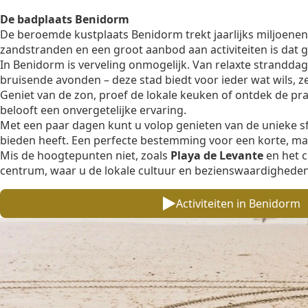
De badplaats Benidorm
De beroemde
kustplaats Benidorm
trekt jaarlijks miljoen
zandstranden en een groot aanbod aan activiteiten is dat 
In
Benidorm
is verveling onmogelijk. Van relaxte stranddage
bruisende avonden – deze stad biedt voor ieder wat wils, zelf
Geniet van de zon, proef de lokale keuken of ontdek de p
belooft een onvergetelijke ervaring.
Met een paar dagen kunt u volop genieten van de unieke sf
bieden heeft. Een perfecte bestemming voor een korte, 
Mis de hoogtepunten niet, zoals
Playa de Levante
en het c
centrum, waar u de lokale cultuur en bezienswaardigheden
Activiteiten in Benidorm