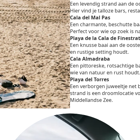
Een levendig strand aan de o
Hier vind je talloze bars, res
Cala del Mal Pas
Een charmante, beschutte baa
Perfect voor wie op zoek is n
Playa de la Cala de Finestra
Een knusse baai aan de oostel
en rustige setting houdt.
Cala Almadraba
Een pittoreske, rotsachtige b
wie van natuur en rust houdt
Playa del Torres
Een verborgen juweeltje net 
strand is een droomlocatie vo
Middellandse Zee.