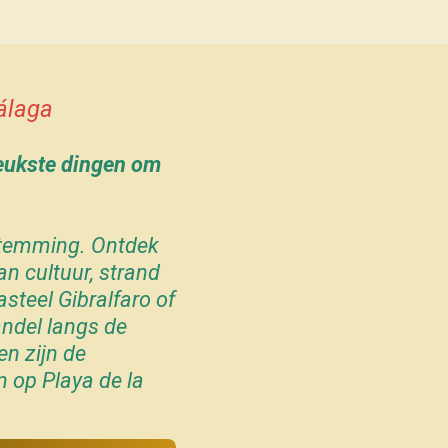
álaga
Leukste dingen om
stemming. Ontdek
n cultuur, strand
asteel Gibralfaro
of
ndel langs de
n zijn de
 op Playa de la