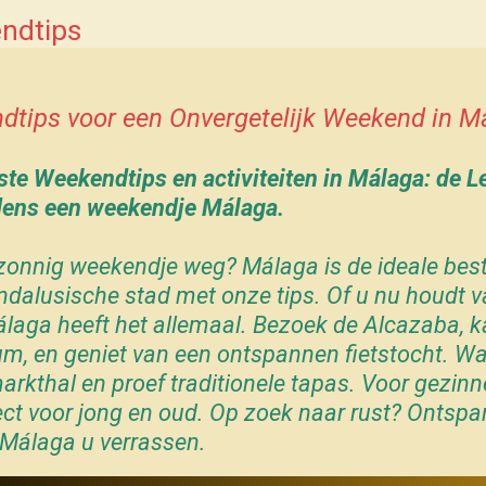
ndtips
tips voor een Onvergetelijk
Weekend in M
ste Weekendtips en activiteiten in Málaga: de 
dens een weekendje
Málaga.
 zonnig weekendje weg?
Málaga
is de ideale be
alusische stad met onze tips. Of u nu houdt va
álaga
heeft het allemaal. Bezoek de
Alcazaba
,
k
um
, en geniet van een ontspannen
fietstocht
.
Wa
arkthal en proef traditionele tapas.
Voor gezinne
ct voor jong en oud.
Op zoek naar rust? Ontspan
Málaga
u verrassen.