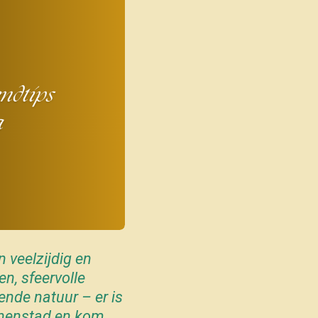
 veelzijdig en
en, sfeervolle
nde natuur – er is
innenstad en kom