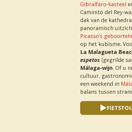
Gibralfaro-kasteel
e
Caminito del Rey-wa
dak van de kathedra
panoramisch uitzich
Picasso’s geboorteh
op het kubisme. Voo
La Malagueta Beac
espetos
(gegrilde sa
Málaga-wijn
. Of u n
cultuur, gastronomi
een weekend in
Mál
balans tussen strand
FIETSTO