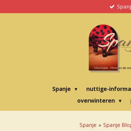
Ga
Spanj
direct
naar
de
hoofdinhoud
Spanje
nuttige-inform
overwinteren
Spanje
»
Spanje Blo