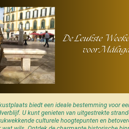
ustplaats biedt een ideale bestemming voor een
erblijf. U kunt genieten van uitgestrekte strand
rukwekkende culturele hoogtepunten en betovere
er wat wils. Ontdek de charmante historische b