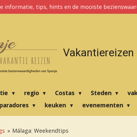
e informatie, tips, hints en de mooiste bezienswaa
Vakantiereizen
atie
regio
Costas
Steden
va
paradores
keuken
evenementen
gs
»
Málaga: Weekendtips