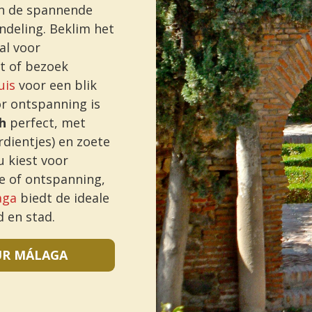
n de spannende
ndeling. Beklim het
al voor
t of bezoek
uis
voor een blik
r ontspanning is
h
perfect, met
rdientjes) en zoete
u kiest voor
e of ontspanning,
aga
biedt de ideale
 en stad.
UR MÁLAGA