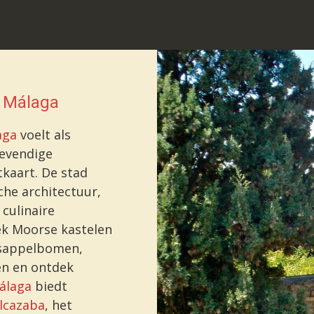
 Málaga
aga
voelt als
levendige
tkaart. De stad
che architectuur,
 culinaire
ek Moorse kastelen
asappelbomen,
en en ontdek
álaga
biedt
lcazaba
, het