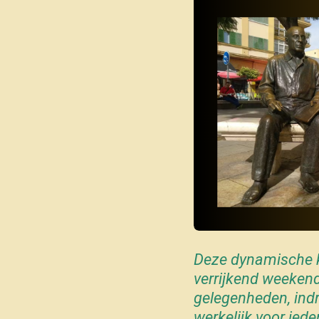
Deze dynamische k
verrijkend weekendv
gelegenheden, ind
werkelijk voor ied